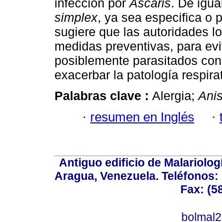
infección por
Ascaris
. De igua
simplex
, ya sea especifica o 
sugiere que las autoridades l
medidas preventivas, para ev
posiblemente parasitados con
exacerbar la patología respirat
Palabras clave :
Alergia;
Anis
·
resumen en Inglés
·
Antiguo edificio de Malariolo
Aragua, Venezuela. Teléfonos: 
Fax: (5
bolmal