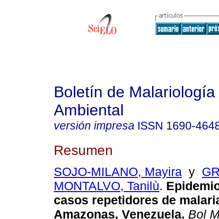
Boletín de Malariología
Ambiental
versión impresa
ISSN
1690-464
Resumen
SOJO-MILANO, Mayira
y
GR
MONTALVO, Tanilù
.
Epidemio
casos repetidores de malari
Amazonas, Venezuela
.
Bol M