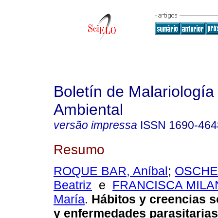
Boletín de Malariología
Ambiental
versão impressa
ISSN
1690-464
Resumo
ROQUE BAR, Aníbal
;
OSCHER
Beatriz
e
FRANCISCA MILANO
María
.
Hábitos y creencias s
y enfermedades parasitarias