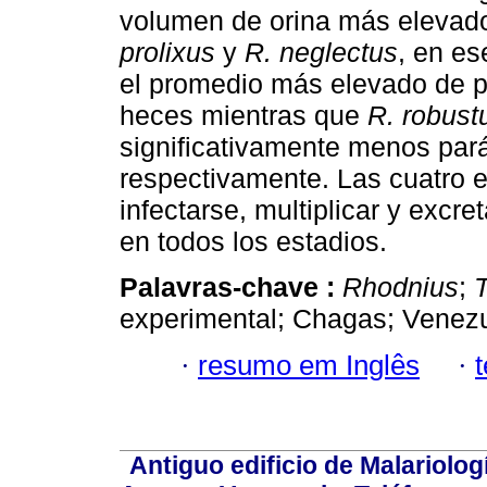
volumen de orina más elevad
prolixus
y
R. neglectus
, en e
el promedio más elevado de p
heces mientras que
R. robus
significativamente menos pará
respectivamente. Las cuatro 
infectarse, multiplicar y excre
en todos los estadios.
Palavras-chave :
Rhodnius
;
experimental; Chagas; Venezu
·
resumo em Inglês
·
Antiguo edificio de Malariolo