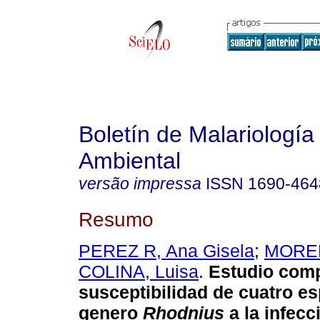
Boletín de Malariología
Ambiental
versão impressa
ISSN
1690-464
Resumo
PEREZ R, Ana Gisela
;
MOREN
COLINA, Luisa
.
Estudio comp
susceptibilidad de cuatro es
genero
Rhodnius
a la infecc