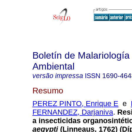
Boletín de Malariología
Ambiental
versão impressa
ISSN
1690-464
Resumo
PEREZ PINTO, Enrique E
e
FERNANDEZ, Darjaniva
.
Resi
a insecticidas organosintét
aegypti
(Linneaus, 1762) (Dí