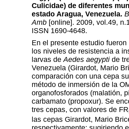
Culicidae) de diferentes mun
estado Aragua, Venezuela
.
B
Amb
[online]. 2009, vol.49, n.
ISSN 1690-4648.
En el presente estudio fuero
los niveles de resistencia a i
larvas de
Aedes aegypti
de tr
Venezuela (Girardot, Mario Bri
comparación con una cepa susc
método de inmersión de la OM
organofosforados (malatión, pi
carbamato (propoxur). Se enco
tres cepas, con valores de FR
las cepas Girardot, Mario Bric
respectivamente; sugiriendo es