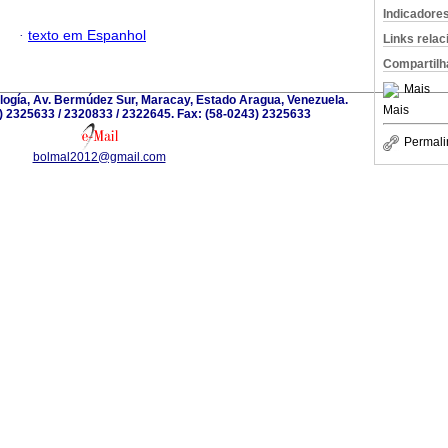
Indicadore
·
texto em Espanhol
Links rela
Compartilh
Mais
iología, Av. Bermúdez Sur, Maracay, Estado Aragua, Venezuela.
Mais
) 2325633 / 2320833 / 2322645. Fax: (58-0243) 2325633
Permali
bolmal2012@gmail.com