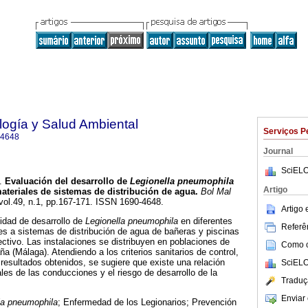
ología y Salud Ambiental
Serviços P
-4648
Journal
SciELO
.
Evaluación del desarrollo de
Legionella pneumophila
Artigo
materiales de sistemas de distribución de agua
.
Bol Mal
 vol.49, n.1, pp.167-171. ISSN 1690-4648.
Artigo
cidad de desarrollo de
Legionella pneumophila
en diferentes
Referên
es a sistemas de distribución de agua de bañeras y piscinas
ctivo. Las instalaciones se distribuyen en poblaciones de
Como ci
ña (Málaga). Atendiendo a los criterios sanitarios de control,
 resultados obtenidos, se sugiere que existe una relación
SciELO
ales de las conducciones y el riesgo de desarrollo de la
Traduç
Enviar 
la pneumophila
; Enfermedad de los Legionarios; Prevención