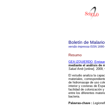
Boletín de Malari
versão impressa
ISSN
1690
Resumo
GEA IZQUIERDO, Enrique
mediante el análisis de 
Salud Amb
[online]. 2009,
El estudio analiza la capa
materiales, correspondient
de hidromasaje de uso cole
interior y costeras de Espa
facilidad de colonización y
entre los diferentes materi
bacteria.
Palavras-chave :
Legionel