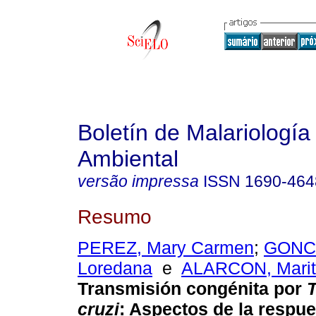
Boletín de Malariología
Ambiental
versão impressa
ISSN
1690-464
Resumo
PEREZ, Mary Carmen
;
GONC
Loredana
e
ALARCON, Marit
Transmisión congénita por
cruzi
:
Aspectos de la respu