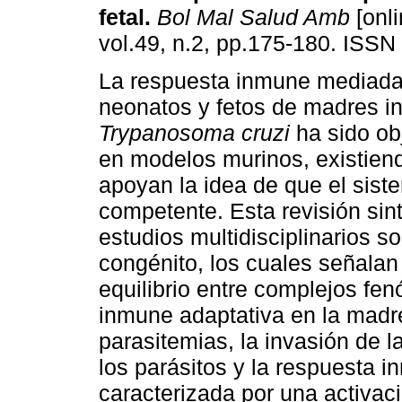
fetal
.
Bol Mal Salud Amb
[onli
vol.49, n.2, pp.175-180. ISSN
La respuesta inmune mediada 
neonatos y fetos de madres i
Trypanosoma cruzi
ha sido ob
en modelos murinos, existien
apoyan la idea de que el sist
competente. Esta revisión sint
estudios multidisciplinarios
congénito, los cuales señalan
equilibrio entre complejos fe
inmune adaptativa en la madre
parasitemias, la invasión de l
los parásitos y la respuesta i
caracterizada por una activac