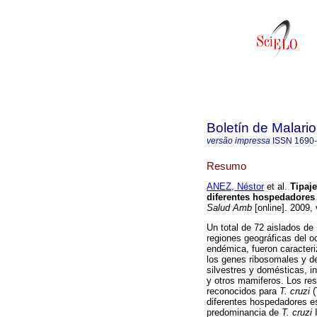
Boletín de Malari
versão impressa
ISSN
1690
Resumo
ANEZ, Néstor
et al.
Tipaj
diferentes hospedadores 
Salud Amb
[online]. 2009,
Un total de 72 aislados de
regiones geográficas del 
endémica, fueron caracter
los genes ribosomales y de
silvestres y domésticas, i
y otros mamiferos. Los res
reconocidos para
T. cruzi
(
diferentes hospedadores e
predominancia de
T. cruzi