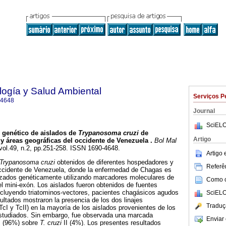
ología y Salud Ambiental
Serviços P
-4648
Journal
SciELO
e genético de aislados de
Trypanosoma cruzi
de
Artigo
y áreas geográficas del occidente de Venezuela
.
Bol Mal
 vol.49, n.2, pp.251-258. ISSN 1690-4648.
Artigo
Trypanosoma cruzi
obtenidos de diferentes hospedadores y
Referên
occidente de Venezuela, donde la enfermedad de Chagas es
izados genéticamente utilizando marcadores moleculares de
Como ci
l mini-exón. Los aislados fueron obtenidos de fuentes
ncluyendo triatominos-vectores, pacientes chagásicos agudos
SciELO
ultados mostraron la presencia de los dos linajes
Traduç
TcI y TcII) en la mayoría de los aislados provenientes de los
studiados. Sin embargo, fue observada una marcada
Enviar 
I (96%) sobre
T. cruzi
II (4%). Los presentes resultados