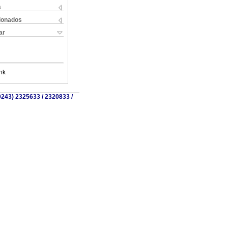
s
cionados
ar
nk
0243) 2325633 / 2320833 /