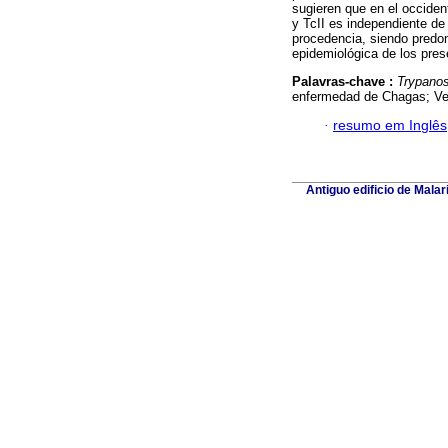
sugieren que en el occident
y TcII es independiente de 
procedencia, siendo predom
epidemiológica de los pres
Palavras-chave :
Trypano
enfermedad de Chagas; Ve
·
resumo em Inglês
Antiguo edificio de Mala