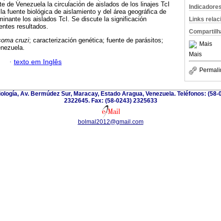
e de Venezuela la circulación de aislados de los linajes TcI
Indicadore
la fuente biológica de aislamiento y del área geográfica de
inante los aislados TcI. Se discute la significación
Links rela
entes resultados.
Compartilh
soma cruzi
; caracterización genética; fuente de parásitos;
Mais
nezuela.
Mais
·
texto em Inglês
Permali
riología, Av. Bermúdez Sur, Maracay, Estado Aragua, Venezuela. Teléfonos: (58-
2322645. Fax: (58-0243) 2325633
bolmal2012@gmail.com