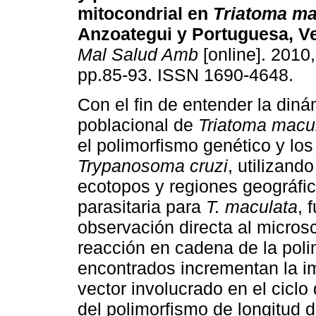
mitocondrial en
Triatoma m
Anzoategui y Portuguesa, V
Mal Salud Amb
[online]. 2010,
pp.85-93. ISSN 1690-4648.
Con el fin de entender la din
poblacional de
Triatoma macu
el polimorfismo genético y los
Trypanosoma cruzi
, utilizand
ecotopos y regiones geográfica
parasitaria para
T. maculata
, 
observación directa al micros
reacción en cadena de la poli
encontrados incrementan la i
vector involucrado en el cicl
del polimorfismo de longitud 