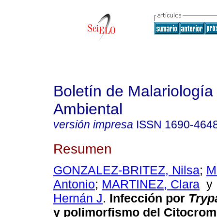
Boletín de Malariología
Ambiental
versión impresa
ISSN
1690-464
Resumen
GONZALEZ-BRITEZ, Nilsa
;
M
Antonio
;
MARTINEZ, Clara
Hernán J
.
Infección por
Tryp
y polimorfismo del Citocro