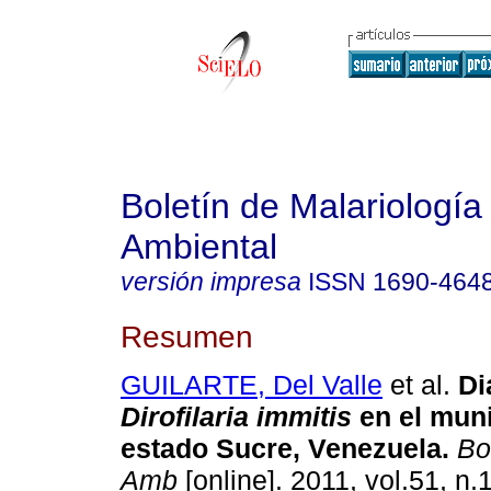
Boletín de Malariología
Ambiental
versión impresa
ISSN
1690-464
Resumen
GUILARTE, Del Valle
et al.
Di
Dirofilaria immitis
en el mun
estado Sucre, Venezuela
.
Bol
Amb
[online]. 2011, vol.51, n.