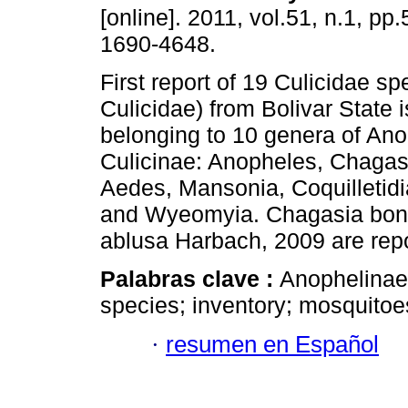
[online]. 2011, vol.51, n.1, pp
1690-4648.
First report of 19 Culicidae sp
Culicidae) from Bolivar State 
belonging to 10 genera of An
Culicinae: Anopheles, Chagas
Aedes, Mansonia, Coquilletid
and Wyeomyia. Chagasia bon
ablusa Harbach, 2009 are repor
Palabras clave :
Anophelinae;
species; inventory; mosquitoe
·
resumen en Español