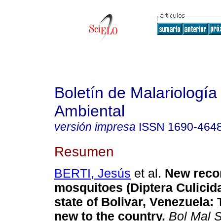
Boletín de Malariología
Ambiental
versión impresa
ISSN
1690-464
Resumen
BERTI, Jesús
et al.
New reco
mosquitoes (Diptera Culicida
state of Bolivar, Venezuela
:
new to the country
.
Bol Mal 