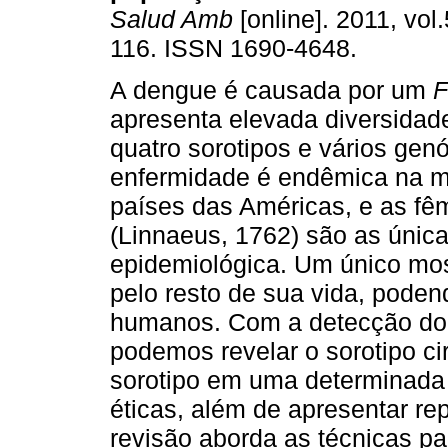
Salud Amb
[online]. 2011, vol.
116. ISSN 1690-4648.
A dengue é causada por um
F
apresenta elevada diversidad
quatro sorotipos e vários genó
enfermidade é endêmica na m
países das Américas, e as f
(Linnaeus, 1762) são as únic
epidemiológica. Um único mo
pelo resto de sua vida, poden
humanos. Com a detecção do 
podemos revelar o sorotipo ci
sorotipo em uma determinada 
éticas, além de apresentar rep
revisão aborda as técnicas pa