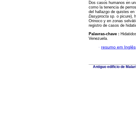
Dos casos humanos en una 
como la tenencia de perro
del hallazgo de quistes en
Dasyprocta
sp. o picure),
Orinoco y en zonas selváti
registro de casos de hidat
Palavras-chave :
Hidatido
Venezuela.
·
resumo em Inglês
Antiguo edificio de Mala