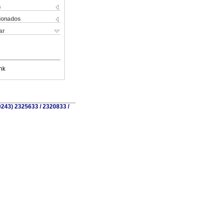
s
cionados
ar
nk
0243) 2325633 / 2320833 /