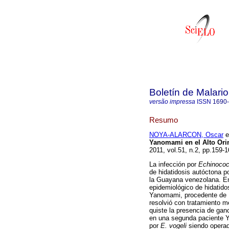
Boletín de Malari
versão impressa
ISSN
1690
Resumo
NOYA-ALARCON, Oscar
et
Yanomami en el Alto Or
2011, vol.51, n.2, pp.159-
La infección por
Echinoco
de hidatidosis autóctona p
la Guayana venezolana. En 
epidemiológico de hidatido
Yanomami, procedente de P
resolvió con tratamiento m
quiste la presencia de ga
en una segunda paciente Y
por
E. vogeli
siendo operad