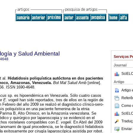
ología y Salud Ambiental
Serviços P
-4648
Journal
SciELO
 al.
Hidatidosis poliquística autóctona en dos pacientes
Artigo
inoco, Amazonas, Venezuela
.
Bol Mal Salud Amb
[online].
166. ISSN 1690-4648.
Artigo
ccus
sp. es hipoendémica en Venezuela. Sólo cuatro casos
Referên
or
E. vogeli
han sido reportados, tres de ellos en la región de
Febrero del año 2009 se realizó el diagnóstico clínico-sero-
Como ci
sis poliquística en una paciente femenina de la etnia
arima B, Alto Orinoco, en la Amazonía venezolana. Se
SciELO
édico y quirúrgico por laparoscopia y se evidenció en el
Traduç
nchos rostelares compatibles con
E. vogeli
. En Abril del 2009
anomami de igual procedencia, se le diagnosticó hidatidosis
Enviar 
a exitosamente por cirugía laparoscópica asistida por robot.