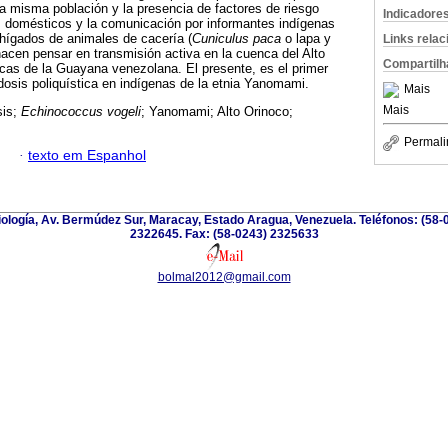
misma población y la presencia de factores de riesgo
Indicadore
s domésticos y la comunicación por informantes indígenas
 hígados de animales de cacería (
Cuniculus paca
o lapa y
Links rela
 hacen pensar en transmisión activa en la cuenca del Alto
Compartilh
cas de la Guayana venezolana. El presente, es el primer
idosis poliquística en indígenas de la etnia Yanomami.
Mais
Mais
sis;
Echinococcus vogeli
; Yanomami; Alto Orinoco;
Permali
·
texto em Espanhol
riología, Av. Bermúdez Sur, Maracay, Estado Aragua, Venezuela. Teléfonos: (58-
2322645. Fax: (58-0243) 2325633
bolmal2012@gmail.com