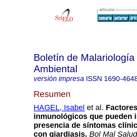
Boletín de Malariología
Ambiental
versión impresa
ISSN
1690-464
Resumen
HAGEL, Isabel
et al.
Factore
inmunológicos que pueden in
presencia de síntomas clíni
con giardiasis
.
Bol Mal Salu