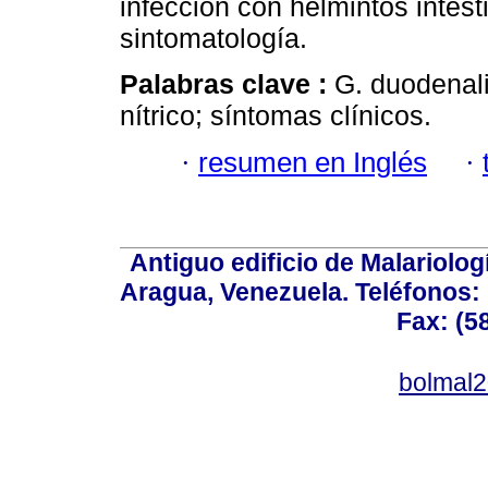
infección con helmintos intest
sintomatología.
Palabras clave :
G. duodenali
nítrico; síntomas clínicos.
·
resumen en Inglés
·
Antiguo edificio de Malariolo
Aragua, Venezuela. Teléfonos: 
Fax: (5
bolmal