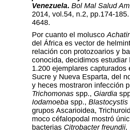
Venezuela
.
Bol Mal Salud Am
2014, vol.54, n.2, pp.174-185
4648.
Por cuanto el molusco
Achati
del África es vector de helmin
relación con protozoarios y b
conocida, decidimos estudiar 
1.200 ejemplares capturados 
Sucre y Nueva Esparta, del n
y heces mostraron infección p
Trichomonas
spp.,
Giardia
sp
Iodamoeba
spp.,
Blastocystis
grupos Ascarioidea, Trichuroi
moco céfalopodal mostró únic
bacterias
Citrobacter freundii,