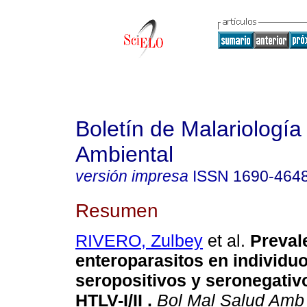
Boletín de Malariología
Ambiental
versión impresa
ISSN
1690-464
Resumen
RIVERO, Zulbey
et al.
Preval
enteroparasitos en individu
seropositivos y seronegativo
HTLV-I/II
.
Bol Mal Salud Amb