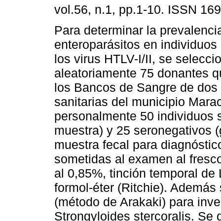
vol.56, n.1, pp.1-10. ISSN 16
Para determinar la prevalenci
enteroparásitos en individuos 
los virus HTLV-I/II, se selecci
aleatoriamente 75 donantes qu
los Bancos de Sangre de dos 
sanitarias del municipio Mara
personalmente 50 individuos s
muestra) y 25 seronegativos (
muestra fecal para diagnóstic
sometidas al examen al fresco
al 0,85%, tinción temporal de
formol-éter (Ritchie). Además s
(método de Arakaki) para inve
Strongyloides stercoralis. Se