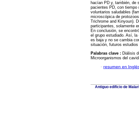
hacían PD y, también, de s
pacientes PD, con tiempo 
voluntarios saludables (fa
microscópica de protozoos 
Trichrome and Kinyoun). De
participantes, solamente e
En conclusión, se encontró
el grupo estudiado. Así, la
es baja y no se cambia con
situación, futuros estudio
Palabras clave :
Diálisis 
Microorganismos del cavida
·
resumen en Inglé
Antiguo edificio de Mala