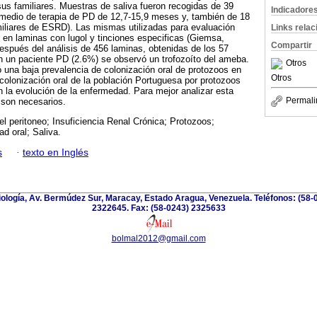
us familiares. Muestras de saliva fueron recogidas de 39
Indicadore
medio de terapia de PD de 12,7-15,9 meses y, también de 18
miliares de ESRD). Las mismas utilizadas para evaluación
Links rela
en laminas con lugol y tinciones especificas (Giemsa,
Compartir
spués del análisis de 456 laminas, obtenidas de los 57
n un paciente PD (2.6%) se observó un trofozoíto del ameba.
Otros
 una baja prevalencia de colonización oral de protozoos en
Otros
 colonización oral de la población Portuguesa por protozoos
 la evolución de la enfermedad. Para mejor analizar esta
Permali
s son necesarios.
del peritoneo; Insuficiencia Renal Crónica; Protozoos;
d oral; Saliva.
s
·
texto en Inglés
riología, Av. Bermúdez Sur, Maracay, Estado Aragua, Venezuela. Teléfonos: (58-
2322645. Fax: (58-0243) 2325633
bolmal2012@gmail.com