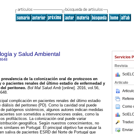
ología y Salud Ambiental
Servicios 
4648
Revista
SciELO
 prevalencia de la colonización oral de protozoos en
Articulo
 o pacientes renales del último estadio de enfermedad y
 del peritoneo
.
Bol Mal Salud Amb
[online]. 2016, vol.56,
Articu
4648.
Referen
ncipal complicación en pacientes renales del último estadio
diálisis del peritoneo (PD). Como la cavidad oral puede
Como ci
 de patógenos sistémicos, algunos autores indican medidas
acientes son sometidos a intervenciones orales, como la
SciELO
cos profilácticos. La colonización oral puede variar
Traduc
distribución geográfica. Según nuestros conocimientos, no
s similares en Portugal. El principal objetivo fue evaluar la
Enviar 
 en saliva de pacientes ESRD del Norte de Portugal que