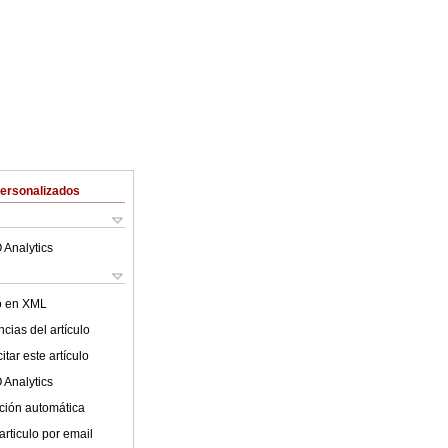
Personalizados
 Analytics
lo en XML
cias del artículo
tar este artículo
 Analytics
ción automática
articulo por email