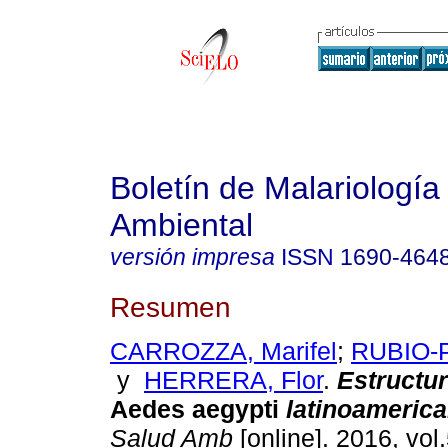
Boletín de Malariología
Ambiental
versión impresa
ISSN
1690-464
Resumen
CARROZZA, Marifel
;
RUBIO-P
y
HERRERA, Flor
.
Estructur
Aedes aegypti
latinoameric
Salud Amb
[online]. 2016, vol.