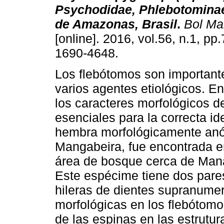
Psychodidae, Phlebotominae
de Amazonas, Brasil
.
Bol Ma
[online]. 2016, vol.56, n.1, p
1690-4648.
Los flebótomos son important
varios agentes etiológicos. E
los caracteres morfológicos del
esenciales para la correcta id
hembra morfológicamente an
Mangabeira, fue encontrada e
área de bosque cerca de Mana
Este espécime tiene dos pare
hileras de dientes supranumer
morfológicas en los flebótomo
de las espinas en las estrutur