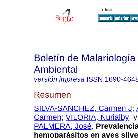
Boletín de Malariología
Ambiental
versión impresa
ISSN
1690-464
Resumen
SILVA-SANCHEZ, Carmen J
;
Carmen
;
VILORIA, Nurialby
PALMERA, José
.
Prevalenci
hemoparásitos en aves silve