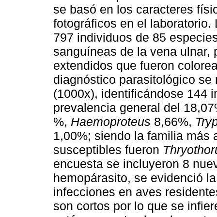
se basó en los caracteres físi
fotográficos en el laboratorio
797 individuos de 85 especies
sanguíneas de la vena ulnar, p
extendidos que fueron colore
diagnóstico parasitológico se 
(1000x), identificándose 144 
prevalencia general del 18,0
%,
Haemoproteus
8,66%,
Try
1,00%; siendo la familia más
susceptibles fueron
Thryothor
encuesta se incluyeron 8 nue
hemopárasito, se evidenció la
infecciones en aves residente
son cortos por lo que se infie