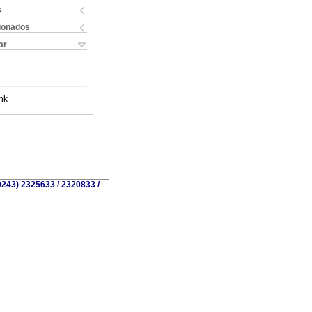
s
cionados
ar
nk
0243) 2325633 / 2320833 /