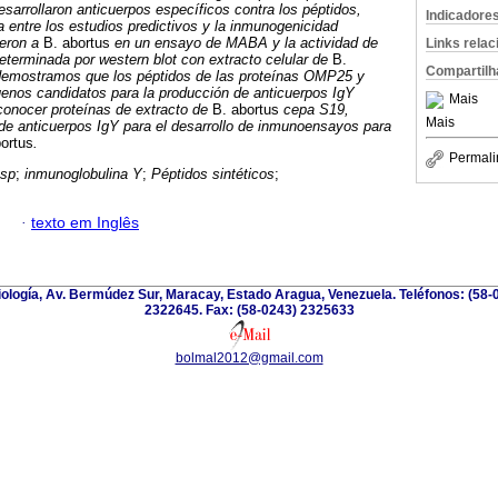
esarrollaron anticuerpos específicos contra los péptidos,
Indicadore
entre los estudios predictivos y la inmunogenicidad
ieron a
B. abortus
en un ensayo de MABA y la actividad de
Links rela
determinada por western blot con extracto celular de
B.
Compartilh
 demostramos que los péptidos de las proteínas OMP25 y
enos candidatos para la producción de anticuerpos IgY
Mais
conocer proteínas de extracto de
B. abortus
cepa S19,
Mais
 de anticuerpos IgY para el desarrollo de inmunoensayos para
bortus
.
Permali
sp
;
inmunoglobulina Y
;
Péptidos sintéticos
;
·
texto em Inglês
riología, Av. Bermúdez Sur, Maracay, Estado Aragua, Venezuela. Teléfonos: (58-
2322645. Fax: (58-0243) 2325633
bolmal2012@gmail.com