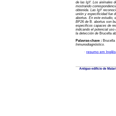
de las IgY. Los animales d
mostrando correspondencia 
obtenida. Las IgY reconoc
unión y especificidad fue 
abortus
. En este estudio,
BP26 de
B. abortus
son bu
especificos capaces de re
indicando el potencial uso
la detección de
Brucella a
Palavras-chave :
Brucella
Inmunodiagnóstico
.
·
resumo em Inglês
Antiguo edificio de Mala