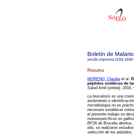
Boletín de Malari
versão impressa
ISSN
1690
Resumo
MORENO, Claudia
et al.
D
péptidos sintéticos de 
Salud Amb
[online]. 2016,
La brucelosis es una zoon
aislamiento e identificació
microbiología no es práctic
necesario establecer métod
el presente trabajo se desa
monoespecíficos en gallina
BP26 de
Brucella abortus
,
ello, se realizaron estudi
selección de los péptidos,