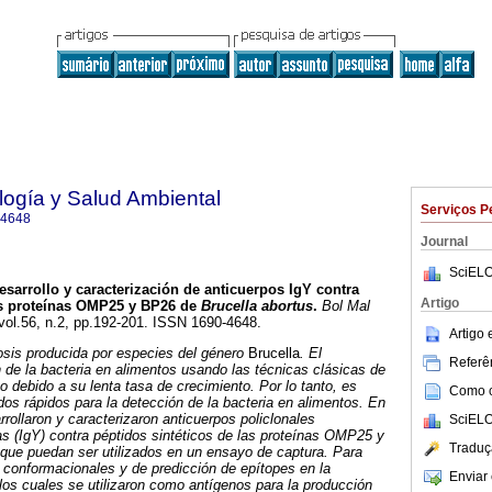
ología y Salud Ambiental
Serviços P
-4648
Journal
SciELO
esarrollo y caracterización de anticuerpos IgY contra
Artigo
las proteínas OMP25 y BP26 de
Brucella abortus
.
Bol Mal
 vol.56, n.2, pp.192-201. ISSN 1690-4648.
Artigo
osis producida por especies del género
Brucella
. El
Referên
n de la bacteria en alimentos usando las técnicas clásicas de
o debido a su lenta tasa de crecimiento. Por lo tanto, es
Como ci
os rápidos para la detección de la bacteria en alimentos. En
rrollaron y caracterizaron anticuerpos policlonales
SciELO
s (IgY) contra péptidos sintéticos de las proteínas OMP25 y
Traduç
 que puedan ser utilizados en un ensayo de captura. Para
os conformacionales y de predicción de epítopes en la
Enviar 
 los cuales se utilizaron como antígenos para la producción