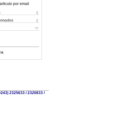
articulo por email
s
cionados
nk
0243) 2325633 / 2320833 /