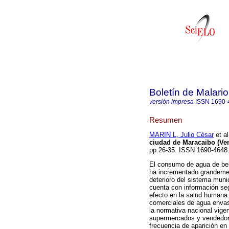
Boletín de Malari
versión impresa
ISSN
1690-
Resumen
MARIN L, Julio César
et al
ciudad de Maracaibo (Ve
pp.26-35. ISSN 1690-4648
El consumo de agua de bebi
ha incrementado grandemen
deterioro del sistema muni
cuenta con información seg
efecto en la salud humana.
comerciales de agua envas
la normativa nacional vige
supermercados y vendedore
frecuencia de aparición en