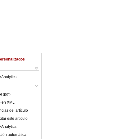
Personalizados
 Analytics
l (pdf)
lo en XML
cias del artículo
tar este artículo
 Analytics
ción automática