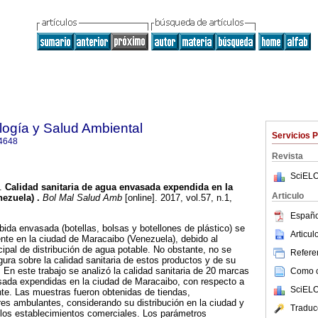
ología y Salud Ambiental
Servicios 
4648
Revista
SciELO
.
Calidad sanitaria de agua envasada expendida en la
Articulo
nezuela)
.
Bol Mal Salud Amb
[online]. 2017, vol.57, n.1,
.
Españo
da envasada (botellas, bolsas y botellones de plástico) se
Articu
te en la ciudad de Maracaibo (Venezuela), debido al
cipal de distribución de agua potable. No obstante, no se
Referen
ura sobre la calidad sanitaria de estos productos y de su
 En este trabajo se analizó la calidad sanitaria de 20 marcas
Como ci
ada expendidas en la ciudad de Maracaibo, con respecto a
SciELO
nte. Las muestras fueron obtenidas de tiendas,
s ambulantes, considerando su distribución en la ciudad y
Traduc
 los establecimientos comerciales. Los parámetros