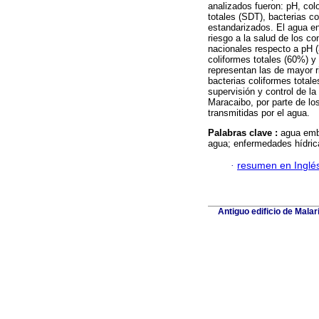
analizados fueron: pH, colo
totales (SDT), bacterias c
estandarizados. El agua e
riesgo a la salud de los c
nacionales respecto a pH (
coliformes totales (60%) y
representan las de mayor 
bacterias coliformes total
supervisión y control de l
Maracaibo, por parte de lo
transmitidas por el agua.
Palabras clave :
agua embo
agua; enfermedades hídric
·
resumen en Inglé
Antiguo edificio de Mala