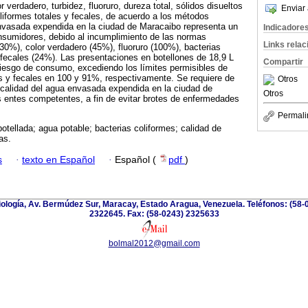
r verdadero, turbidez, fluoruro, dureza total, sólidos disueltos
Enviar 
oliformes totales y fecales, de acuerdo a los métodos
nvasada expendida en la ciudad de Maracaibo representa un
Indicadore
onsumidores, debido al incumplimiento de las normas
Links rela
30%), color verdadero (45%), fluoruro (100%), bacterias
 fecales (24%). Las presentaciones en botellones de 18,9 L
Compartir
riesgo de consumo, excediendo los límites permisibles de
es y fecales en 100 y 91%, respectivamente. Se requiere de
Otros
a calidad del agua envasada expendida en la ciudad de
Otros
s entes competentes, a fin de evitar brotes de enfermedades
Permali
tellada; agua potable; bacterias coliformes; calidad de
as.
s
·
texto en Español
·
Español (
pdf
)
riología, Av. Bermúdez Sur, Maracay, Estado Aragua, Venezuela. Teléfonos: (58-
2322645. Fax: (58-0243) 2325633
bolmal2012@gmail.com