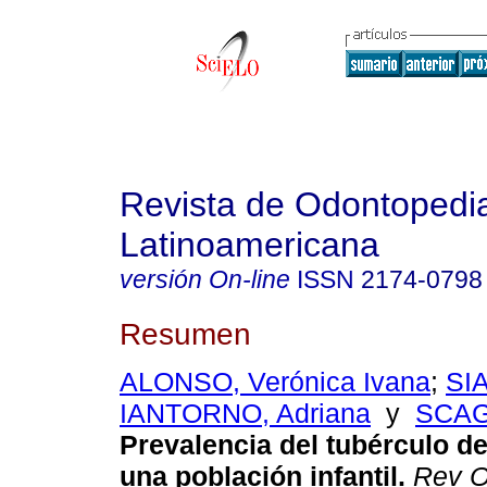
Revista de Odontopedia
Latinoamericana
versión On-line
ISSN
2174-0798
Resumen
ALONSO, Verónica Ivana
;
SI
IANTORNO, Adriana
y
SCAG
Prevalencia del tubérculo de
una población infantil.
Rev O