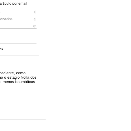
articulo por email
s
cionados
nk
 paciente, como:
o o estágio Nolla dos
ões menos traumáticas