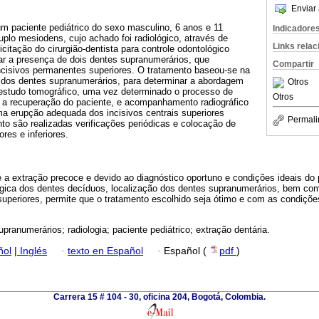
Enviar 
m paciente pediátrico do sexo masculino, 6 anos e 11
Indicadore
plo mesiodens, cujo achado foi radiológico, através de
Links rela
citação do cirurgião-dentista para controle odontológico
ar a presença de dois dentes supranumerários, que
Compartir
cisivos permanentes superiores. O tratamento baseou-se na
e dos dentes supranumerários, para determinar a abordagem
Otros
m estudo tomográfico, uma vez determinado o processo de
Otros
e a recuperação do paciente, e acompanhamento radiográfico
ma erupção adequada dos incisivos centrais superiores
Permali
o são realizadas verificações periódicas e colocação de
res e inferiores.
 a extração precoce e devido ao diagnóstico oportuno e condições ideais do
lógica dos dentes decíduos, localização dos dentes supranumerários, bem com
 superiores, permite que o tratamento escolhido seja ótimo e com as condiç
pranumerários; radiologia; paciente pediátrico; extração dentária.
ñol
|
Inglés
·
texto en Español
·
Español (
pdf
)
Carrera 15 # 104 - 30, oficina 204, Bogotá, Colombia.