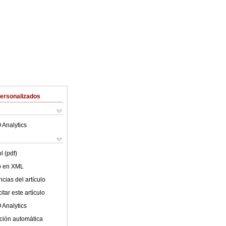
Personalizados
 Analytics
l (pdf)
lo en XML
cias del artículo
tar este artículo
 Analytics
ción automática