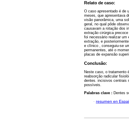
Relato de caso:
O caso apresentado é de u
meses, que apresentava du
visão panorâmica, uma soli
geral, no qual pôde observ
causavam a rotação dos in
extração cirúrgica precoc
foi necessário realizar u
extração, e posteriorment
e clínico , conseguiu-se u
permanentes, até o moment
placas de expansão superio
Conclusão:
Neste caso, o tratamento é
reabsorção radicular fisio
dentes. incisivos centrais
possíveis.
Palabras clave :
Dentes su
·
resumen en Espa