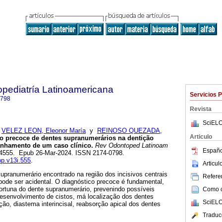
pediatría Latinoamericana
Servicios 
0798
Revista
SciELO
;
VELEZ LEON, Eleonor María
y
REINOSO QUEZADA,
Articulo
o precoce de dentes supranumerários na dentição
anhamento de um caso clínico.
Rev Odontoped Latinoam
Españo
-224555. Epub 26-Mar-2024. ISSN 2174-0798.
op.v13i.555
.
Articu
pranumerário encontrado na região dos incisivos centrais
Referen
pode ser acidental. O diagnóstico precoce é fundamental,
ortuna do dente supranumerário, prevenindo possíveis
Como ci
desenvolvimento de cistos, má localização dos dentes
SciELO
ção, diastema interincisal, reabsorção apical dos dentes
Traduc