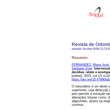
Revista de Odonto
versión On-line
ISSN
2174-
Resumen
FERNANDEZ, Maria José
Santiago José
.
Intervençã
decídua: relato e acomp
[online]. 2023, vol.13, e
https://doi.org/10.47990/al
O mesiodens é um dente su
superiores, cuja detecção 
pois permite a extração op
alterações futuras como: 
adjacentes, atraso na erup
vizinhos.