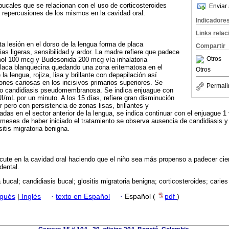
bucales que se relacionan con el uso de corticosteroides
Enviar 
s repercusiones de los mismos en la cavidad oral.
Indicadore
Links rela
a lesión en el dorso de la lengua forma de placa
Compartir
ias ligeras, sensibilidad y ardor. La madre refiere que padece
Otros
mol 100 mcg y Budesonida 200 mcg vía inhalatoria
 placa blanquecina quedando una zona eritematosa en el
Otros
la lengua, rojiza, lisa y brillante con depapilación así
ones cariosas en los incisivos primarios superiores. Se
Permali
co candidiasis pseudomembranosa. Se indica enjuague con
I/mL por un minuto. A los 15 días, refiere gran disminución
r pero con persistencia de zonas lisas, brillantes y
das en el sector anterior de la lengua, se indica continuar con el enjuague 1
 meses de haber iniciado el tratamiento se observa ausencia de candidiasis 
itis migratoria benigna.
rcute en la cavidad oral haciendo que el niño sea más propenso a padecer cier
dental.
 bucal; candidiasis bucal; glositis migratoria benigna; corticosteroides; caries
ugués
|
Inglés
·
texto en Español
·
Español (
pdf
)