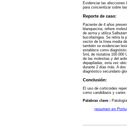
Evidenciar las afecciones 
para concientizar sobre la
Reporte de caso:
Paciente de 4 años present
blanquecina, refiere molest
de asma y utiliza Salbuta
bucofaringea. Se retira la
sector de la línea media de 
también se evidencian lesi
establece como diagnósti
5mL de nistatina 100.000 U
de las molestias y del ardo
depapiladas, esta vez ubica
durante 2 días más. A dos
diagnóstico secundario glos
Conclusión:
El uso de corticoides repe
como candidiasis y caries 
Palabras clave :
Patología
·
resumen en Port