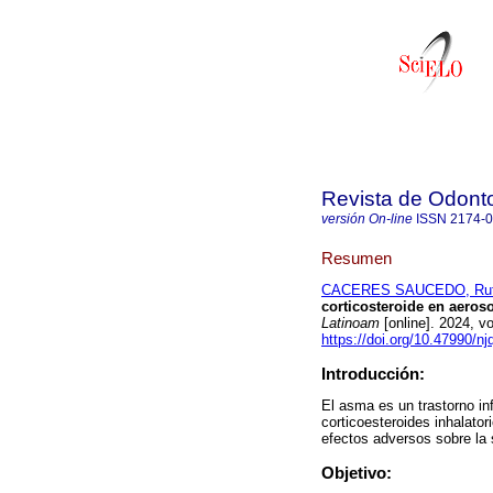
Revista de Odonto
versión On-line
ISSN
2174-
Resumen
CACERES SAUCEDO, Rut
corticosteroide en aeroso
Latinoam
[online]. 2024, 
https://doi.org/10.47990/nj
Introducción:
El asma es un trastorno inf
corticoesteroides inhalator
efectos adversos sobre la 
Objetivo: