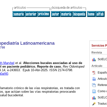
pediatría Latinoamericana
Servicios 
0798
Revista
SciELO
h Marybel
et al.
Afecciones bucales asociadas al uso de
Articulo
l en paciente pediátrico. Reporte de caso.
Rev Odontoped
vol.14, e-243653. Epub 10-Abr-2025. ISSN 2174-0798.
Españo
q0af40
.
Articu
Referen
lamatorio crónico de las vías respiratorias, es tratada con
Como ci
ios, que actúan sobre las vías respiratorias provocando
salud bucodental.
SciELO
Traduc