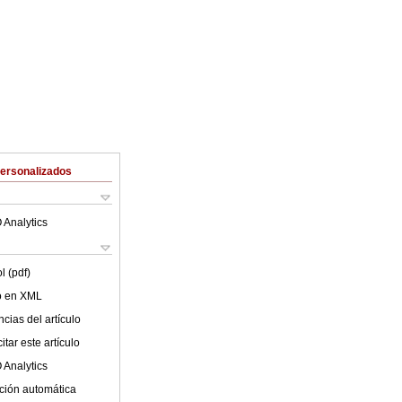
Personalizados
 Analytics
l (pdf)
lo en XML
cias del artículo
tar este artículo
 Analytics
ción automática