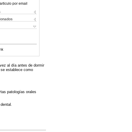
articulo por email
s
cionados
nk
 vez al día antes de dormir
y se establece como
tas patologías orales
 dental.