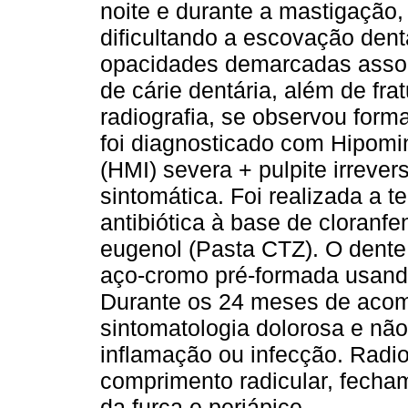
noite e durante a mastigação
dificultando a escovação dent
opacidades demarcadas assoc
de cárie dentária, além de fra
radiografia, se observou form
foi diagnosticado com Hipomin
(HMI) severa + pulpite irrevers
sintomática. Foi realizada a 
antibiótica à base de cloranfen
eugenol (Pasta CTZ). O dente
aço-cromo pré-formada usando
Durante os 24 meses de acom
sintomatologia dolorosa e nã
inflamação ou infecção. Radi
comprimento radicular, fecham
da furca e periápice.