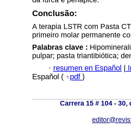
Conclusão:
A terapia LSTR com Pasta CTZ
primeiro molar permanente com
Palabras clave :
Hipominerali
pulpar; pasta triantibiótica; 
·
resumen en Español
|
I
Español (
pdf
)
Carrera 15 # 104 - 30,
editor@revis