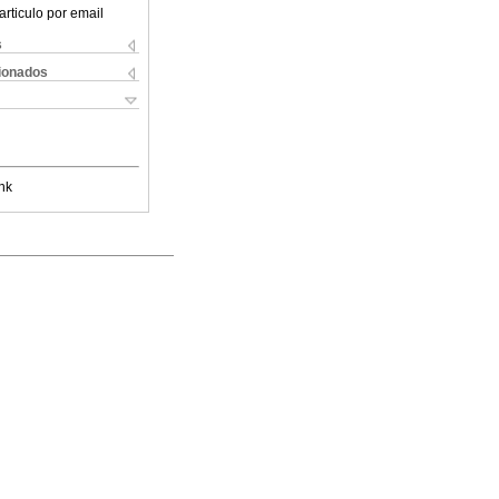
articulo por email
s
cionados
nk