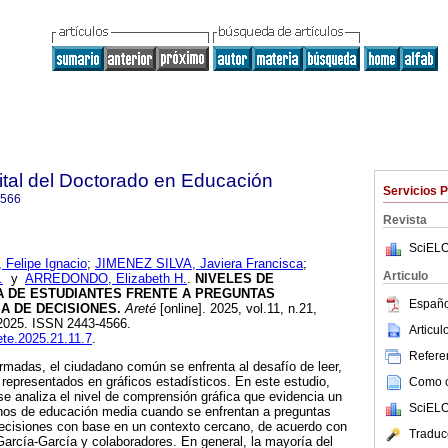
gital del Doctorado en Educación
Servicios 
4566
Revista
SciELO
elipe Ignacio
;
JIMENEZ SILVA, Javiera Francisca
;
Articulo
.
y
ARREDONDO, Elizabeth H.
.
NIVELES DE
 DE ESTUDIANTES FRENTE A PREGUNTAS
Españo
A DE DECISIONES.
Areté
[online]. 2025, vol.11, n.21,
2025. ISSN 2443-4566.
Articu
ete.2025.21.11.7
.
Referen
rmadas, el ciudadano común se enfrenta al desafío de leer,
s representados en gráficos estadísticos. En este estudio,
Como ci
 se analiza el nivel de comprensión gráfica que evidencia un
SciELO
enos de educación media cuando se enfrentan a preguntas
ecisiones con base en un contexto cercano, de acuerdo con
Traduc
 García-García y colaboradores. En general, la mayoría del