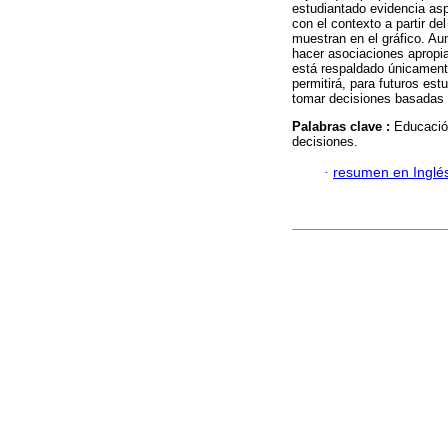
estudiantado evidencia aspe
con el contexto a partir de
muestran en el gráfico. Au
hacer asociaciones apropia
está respaldado únicamente
permitirá, para futuros est
tomar decisiones basadas e
Palabras clave :
Educació
decisiones.
·
resumen en Inglé