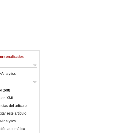
Personalizados
 Analytics
l (pdf)
lo en XML
cias del artículo
tar este artículo
 Analytics
ción automática