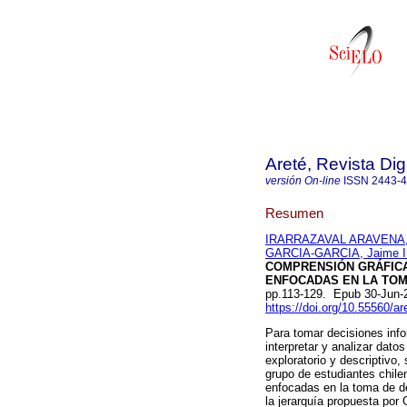
Areté, Revista Di
versión On-line
ISSN
2443-
Resumen
IRARRAZAVAL ARAVENA, F
GARCIA-GARCIA, Jaime I
COMPRENSIÓN GRÁFICA
ENFOCADAS EN LA TOM
pp.113-129. Epub 30-Jun-
https://doi.org/10.55560/ar
Para tomar decisiones info
interpretar y analizar dato
exploratorio y descriptivo,
grupo de estudiantes chil
enfocadas en la toma de d
la jerarquía propuesta por