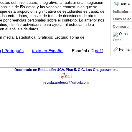
ctos del nivel cuatro, integrativo, al realizar una integración
Enviar 
l análisis de l5s datos y las variables contextuales que se
nque esta proporción significativa de estudiantes es capaz de
Indicadore
das entre datos, el nivel de toma de decisiones de otros
Links rela
 por creencias personales sobre el contexto. Lo anterior nos
udios, diseñar actividades para ayudar al estudiantado a
Compartir
n el análisis de datos.
Otros
n media; Estadística; Gráficos; Lectura; Toma de
Otros
Permali
s
|
Portugués
·
texto en Español
·
Español (
pdf
)
Doctorado en Educación UCV. Piso 5. C.C. Los Chaguaramos.
revista.areteucv@gmail.com