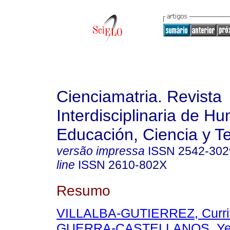
Cienciamatria. Revista
Interdisciplinaria de H
Educación, Ciencia y T
versão impressa
ISSN
2542-302
line
ISSN
2610-802X
Resumo
VILLALBA-GUTIERREZ, Currit
GUERRA-CASTELLANOS, Yetz