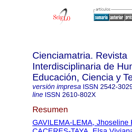
Cienciamatria. Revista
Interdisciplinaria de H
Educación, Ciencia y T
versión impresa
ISSN
2542-302
line
ISSN
2610-802X
Resumen
GAVILEMA-LEMA, Jhoseline 
CACERES-TAYA, Elsa Vivian