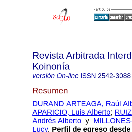
Revista Arbitrada Interd
Koinonía
versión On-line
ISSN
2542-3088
Resumen
DURAND-ARTEAGA, Raúl Alb
APARICIO, Luis Alberto
;
RUI
Andrés Alberto
y
MILLONES-
Lucy
.
Perfil de egreso desde