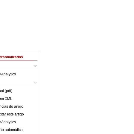
ersonalizados
 Analytics
ol (pdf)
 em XML
cias do artigo
tar este artigo
 Analytics
ão automática