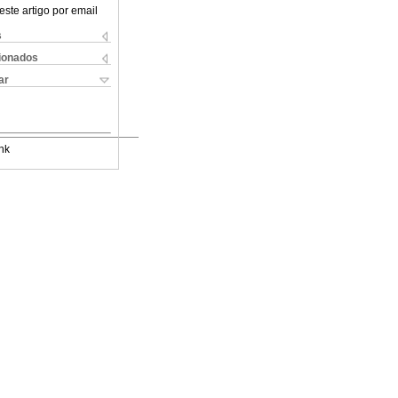
este artigo por email
s
cionados
ar
nk