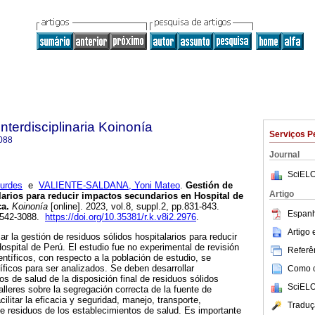
Interdisciplinaria Koinonía
Serviços P
088
Journal
SciELO
urdes
e
VALIENTE-SALDANA, Yoni Mateo
.
Gestión de
Artigo
larios para reducir impactos secundarios en Hospital de
ca.
Koinonía
[online]. 2023, vol.8, suppl.2, pp.831-843.
Espanh
2542-3088.
https://doi.org/10.35381/r.k.v8i2.2976
.
Artigo
zar la gestión de residuos sólidos hospitalarios para reducir
spital de Perú. El estudio fue no experimental de revisión
Referên
entíficos, con respecto a la población de estudio, se
ntíficos para ser analizados. Se deben desarrollar
Como ci
s de salud de la disposición final de residuos sólidos
SciELO
talleres sobre la segregación correcta de la fuente de
litar la eficacia y seguridad, manejo, transporte,
Traduç
de residuos de los establecimientos de salud. Es importante