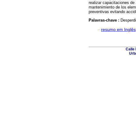
realizar capacitaciones de
mantenimiento de los elem
preventivas evitando acci
Palavras-chave :
Desperdi
·
resumo em Inglês
Calle 
Urba