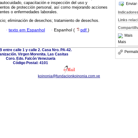
 autocuidado, capacitación e inspección del uso y
Enviar 
entos de protección personal, así como mejorando acciones
dentes o enfermedades laborales.
Indicadore
Links rela
cio; eliminación de desechos; tratamiento de desechos.
Compartilh
·
texto em Espanhol
·
Espanhol (
pdf
)
Mais
Mais
B entre calle 1 y calle 2. Casa Nro. PA-42.
Permali
nización. Virgen Morenita. Las Casitas
Coro. Edo. Falcón Venezuela
Código Postal: 4101
koinonia@fundacionkoinonia.com.ve