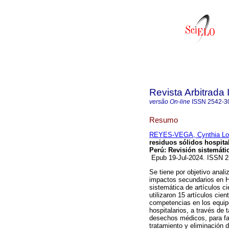
Revista Arbitrada 
versão On-line
ISSN
2542-3
Resumo
REYES-VEGA, Cynthia Lo
residuos sólidos hospita
Perú: Revisión sistemáti
Epub 19-Jul-2024. ISSN 
Se tiene por objetivo anali
impactos secundarios en Ho
sistemática de artículos ci
utilizaron 15 artículos cie
competencias en los equipo
hospitalarios, a través de 
desechos médicos, para faci
tratamiento y eliminación 