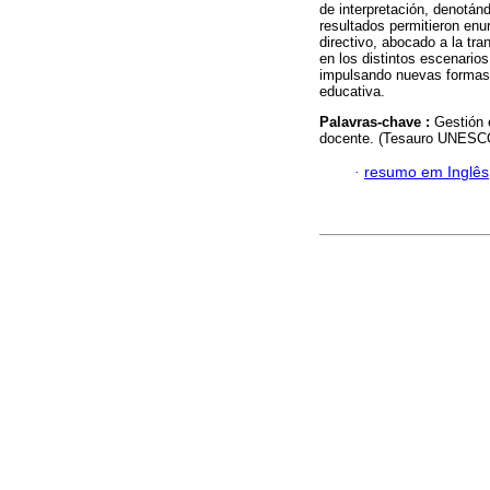
de interpretación, denotá
resultados permitieron enun
directivo, abocado a la tr
en los distintos escenarios
impulsando nuevas formas 
educativa.
Palavras-chave :
Gestión 
docente. (Tesauro UNESCO
·
resumo em Inglês