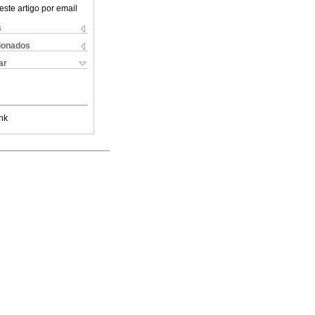
este artigo por email
s
cionados
ar
nk