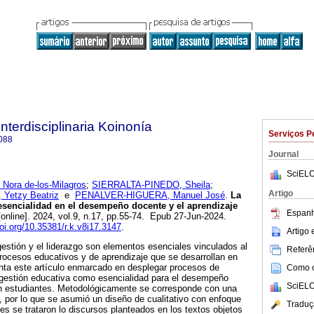
Interdisciplinaria Koinonía
Serviços P
088
Journal
SciELO
ora de-los-Milagros
;
SIERRALTA-PINEDO, Sheila
;
Artigo
etzy Beatriz
e
PENALVER-HIGUERA, Manuel José
.
La
esencialidad en el desempeño docente y el aprendizaje
Espanh
online]. 2024, vol.9, n.17, pp.55-74. Epub 27-Jun-2024.
doi.org/10.35381/r.k.v8i17.3147
.
Artigo
gestión y el liderazgo son elementos esenciales vinculados al
Referên
 procesos educativos y de aprendizaje que se desarrollan en
enta este artículo enmarcado en desplegar procesos de
Como ci
 gestión educativa como esencialidad para el desempeño
SciELO
en estudiantes. Metodológicamente se corresponde con una
a, por lo que se asumió un diseño de cualitativo con enfoque
Traduç
es se trataron lo discursos planteados en los textos objetos