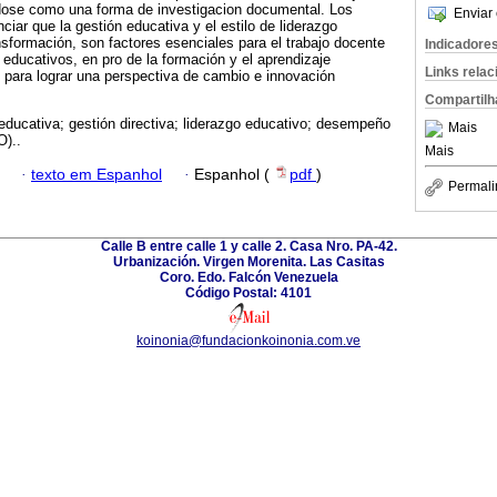
ndose como una forma de investigacion documental. Los
Enviar 
ciar que la gestión educativa y el estilo de liderazgo
ansformación, son factores esenciales para el trabajo docente
Indicadore
 educativos, en pro de la formación y el aprendizaje
Links rela
para lograr una perspectiva de cambio e innovación
Compartilh
educativa; gestión directiva; liderazgo educativo; desempeño
Mais
)..
Mais
·
texto em Espanhol
·
Espanhol (
pdf
)
Permali
Calle B entre calle 1 y calle 2. Casa Nro. PA-42.
Urbanización. Virgen Morenita. Las Casitas
Coro. Edo. Falcón Venezuela
Código Postal: 4101
koinonia@fundacionkoinonia.com.ve