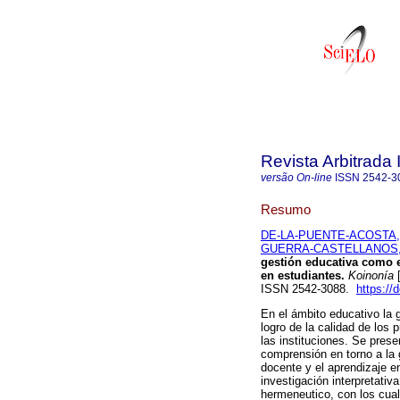
Revista Arbitrada 
versão On-line
ISSN
2542-3
Resumo
DE-LA-PUENTE-ACOSTA, N
GUERRA-CASTELLANOS, Y
gestión educativa como 
en estudiantes.
Koinonía
[
ISSN 2542-3088.
https://
En el ámbito educativo la 
logro de la calidad de los
las instituciones. Se pres
comprensión en torno a la
docente y el aprendizaje 
investigación interpretativ
hermeneutico, con los cual