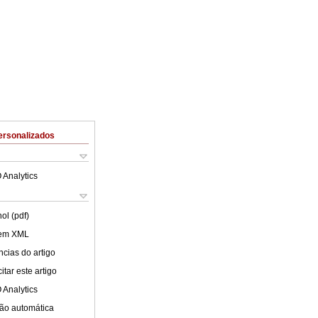
ersonalizados
 Analytics
ol (pdf)
 em XML
cias do artigo
tar este artigo
 Analytics
ão automática