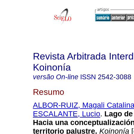
Revista Arbitrada Interd
Koinonía
versão On-line
ISSN
2542-3088
Resumo
ALBOR-RUIZ, Magali Catalin
ESCALANTE, Lucio
.
Lago de
Hacia una conceptualizació
territorio palustre.
Koinonía
[