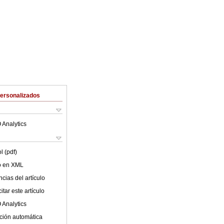
Personalizados
 Analytics
l (pdf)
lo en XML
cias del artículo
tar este artículo
 Analytics
ción automática