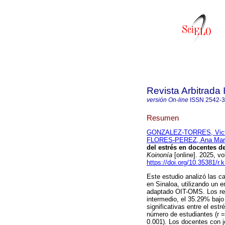
Revista Arbitrada 
versión On-line
ISSN
2542-
Resumen
GONZALEZ-TORRES, Vict
FLORES-PEREZ, Ana Mar
del estrés en docentes d
Koinonía
[online]. 2025, v
https://doi.org/10.35381/r.
Este estudio analizó las c
en Sinaloa, utilizando un e
adaptado OIT-OMS. Los re
intermedio, el 35.29% bajo
significativas entre el estr
número de estudiantes (r = 
0.001). Los docentes con 