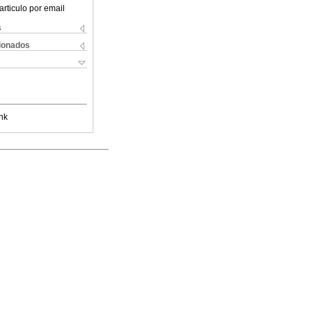
articulo por email
s
cionados
nk