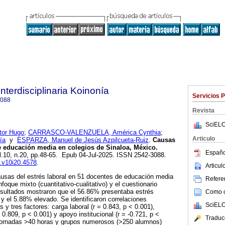
Interdisciplinaria Koinonía
Servicios 
3088
Revista
SciELO
or Hugo
;
CARRASCO-VALENZUELA, América Cynthia
;
Articulo
ía
y
ESPARZA, Manuel de Jesús Azpilcueta-Ruiz
.
Causas
e educación media en colegios de Sinaloa, México.
Españo
ol.10, n.20, pp.48-65. Epub 04-Jul-2025. ISSN 2542-3088.
k.v10i20.4578
.
Articu
ausas del estrés laboral en 51 docentes de educación media
Referen
nfoque mixto (cuantitativo-cualitativo) y el cuestionario
sultados mostraron que el 56.86% presentaba estrés
Como ci
 y el 5.88% elevado. Se identificaron correlaciones
SciELO
és y tres factores: carga laboral (r = 0.843, p < 0.001),
0.809, p < 0.001) y apoyo institucional (r = -0.721, p <
Traduc
jornadas >40 horas y grupos numerosos (>250 alumnos)