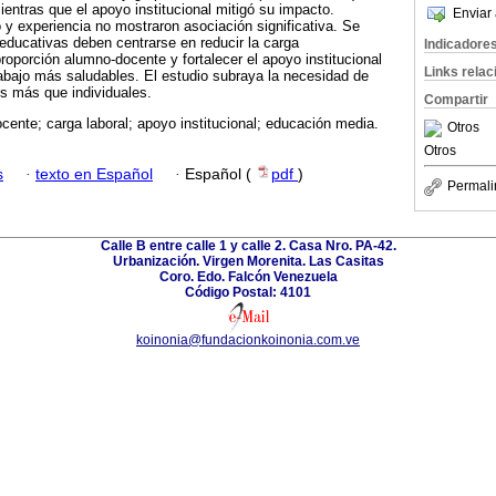
ientras que el apoyo institucional mitigó su impacto.
Enviar 
y experiencia no mostraron asociación significativa. Se
 educativas deben centrarse en reducir la carga
Indicadore
proporción alumno-docente y fortalecer el apoyo institucional
Links rela
abajo más saludables. El estudio subraya la necesidad de
es más que individuales.
Compartir
cente; carga laboral; apoyo institucional; educación media.
Otros
Otros
s
·
texto en Español
·
Español (
pdf
)
Permali
Calle B entre calle 1 y calle 2. Casa Nro. PA-42.
Urbanización. Virgen Morenita. Las Casitas
Coro. Edo. Falcón Venezuela
Código Postal: 4101
koinonia@fundacionkoinonia.com.ve