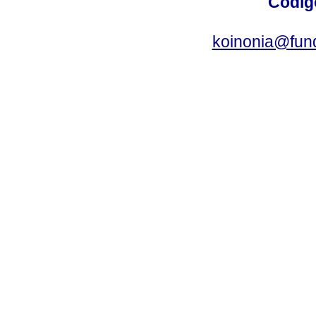
Códig
koinonia@fun