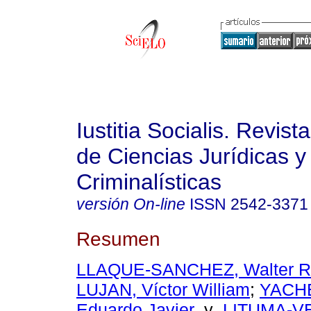
Iustitia Socialis. Revist
de Ciencias Jurídicas y
Criminalísticas
versión On-line
ISSN
2542-3371
Resumen
LLAQUE-SANCHEZ, Walter R
LUJAN, Víctor William
;
YACH
Eduardo Javier
y
LITUMA-VE