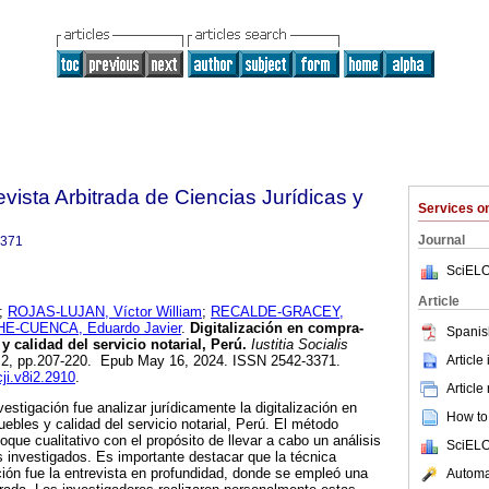
Revista Arbitrada de Ciencias Jurídicas y
Services 
Journal
3371
SciELO
Article
;
ROJAS-LUJAN, Víctor William
;
RECALDE-GRACEY,
E-CUENCA, Eduardo Javier
.
Digitalización en compra-
Spanis
 calidad del servicio notarial, Perú.
Iustitia Socialis
Article
ppl.2, pp.207-220. Epub May 16, 2024. ISSN 2542-3371.
cji.v8i2.2910
.
Article
vestigación fue analizar jurídicamente la digitalización en
How to 
bles y calidad del servicio notarial, Perú. El método
oque cualitativo con el propósito de llevar a cabo un análisis
SciELO
 investigados. Es importante destacar que la técnica
ación fue la entrevista en profundidad, donde se empleó una
Automat