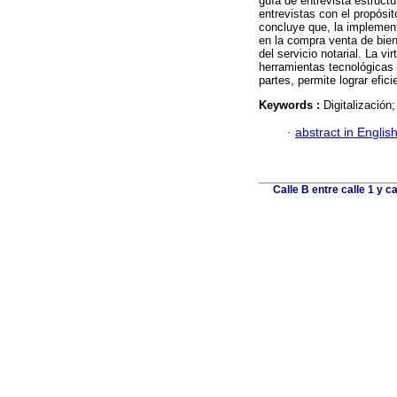
guía de entrevista estruct
entrevistas con el propósi
concluye que, la implementa
en la compra venta de bien
del servicio notarial. La vi
herramientas tecnológicas c
partes, permite lograr efici
Keywords :
Digitalización
·
abstract in Englis
Calle B entre calle 1 y 