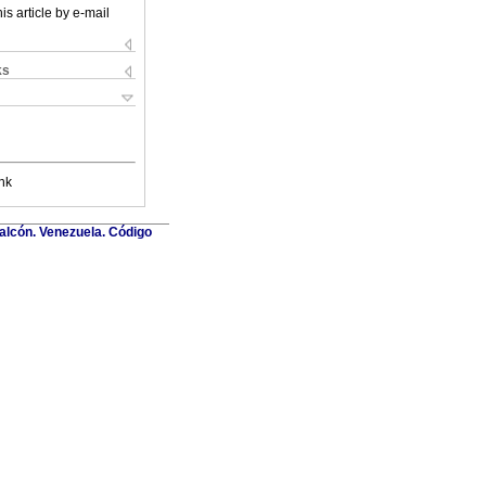
is article by e-mail
ks
nk
Falcón. Venezuela. Código