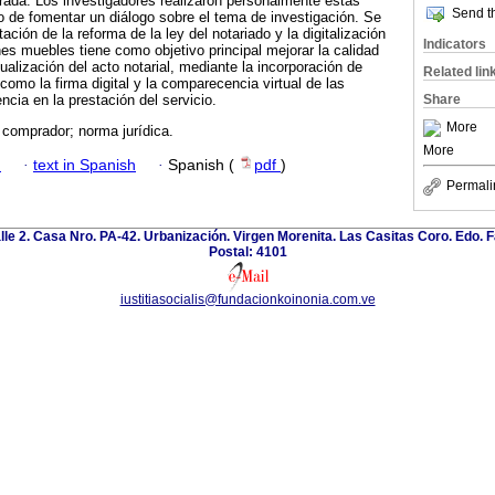
urada. Los investigadores realizaron personalmente estas
Send th
to de fomentar un diálogo sobre el tema de investigación. Se
ción de la reforma de la ley del notariado y la digitalización
Indicators
es muebles tiene como objetivo principal mejorar la calidad
rtualización del acto notarial, mediante la incorporación de
Related lin
omo la firma digital y la comparecencia virtual de las
Share
encia en la prestación del servicio.
More
; comprador; norma jurídica.
More
h
·
text in Spanish
·
Spanish (
pdf
)
Permali
calle 2. Casa Nro. PA-42. Urbanización. Virgen Morenita. Las Casitas Coro. Edo. 
Postal: 4101
iustitiasocialis@fundacionkoinonia.com.ve