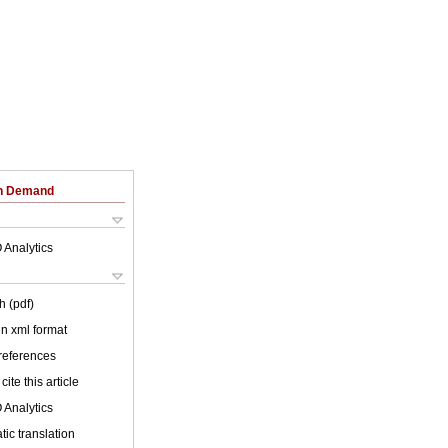
on Demand
 Analytics
h (pdf)
 in xml format
 references
cite this article
 Analytics
ic translation