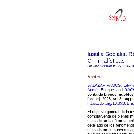
Iustitia Socialis. 
Criminalísticas
On-line version
ISSN
2542-
Abstract
SALAZAR-RAMOS, Edwin
Andrés Enrique
and
YACH
venta de bienes muebles y
[online]. 2023, vol.8, su
https://doi.org/10.35381/ra
El objetivo general de la in
compra-venta de bienes mue
utilizado se basó en un enf
detallado de los fenómenos
utilizada en esta investig