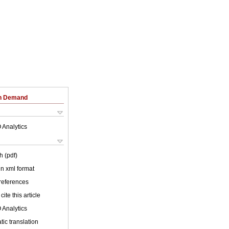
on Demand
 Analytics
h (pdf)
 in xml format
 references
cite this article
 Analytics
ic translation