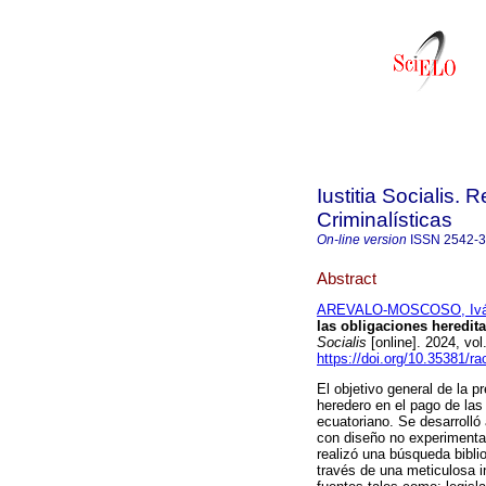
Iustitia Socialis. 
Criminalísticas
On-line version
ISSN
2542-
Abstract
AREVALO-MOSCOSO, Ivá
las obligaciones heredita
Socialis
[online]. 2024, vo
https://doi.org/10.35381/ra
El objetivo general de la p
heredero en el pago de las 
ecuatoriano. Se desarrolló
con diseño no experimental
realizó una búsqueda bibli
través de una meticulosa i