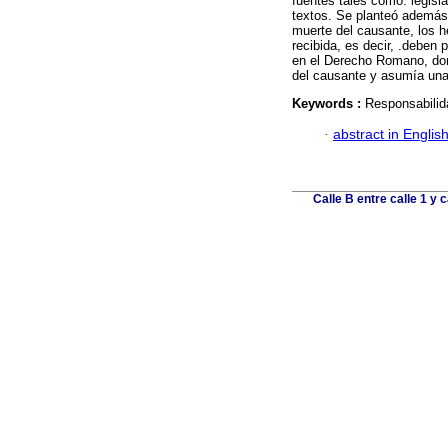
fuentes tales como: legisla
textos. Se planteó además 
muerte del causante, los h
recibida, es decir, .deben
en el Derecho Romano, don
del causante y asumía una 
Keywords :
Responsabilida
·
abstract in Englis
Calle B entre calle 1 y 