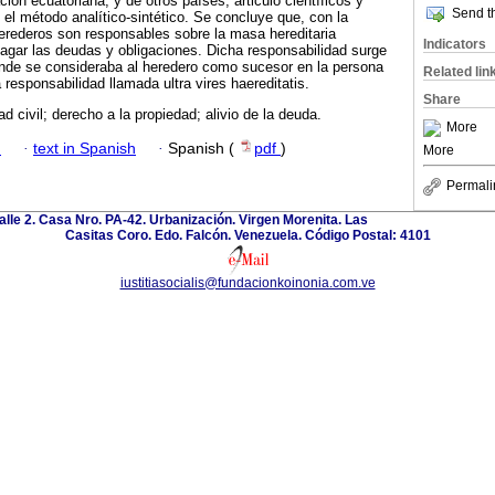
ción ecuatoriana, y de otros países, articulo científicos y
Send th
el método analítico-sintético. Se concluye que, con la
erederos son responsables sobre la masa hereditaria
Indicators
 pagar las deudas y obligaciones. Dicha responsabilidad surge
de se consideraba al heredero como sucesor en la persona
Related lin
responsabilidad llamada ultra vires haereditatis.
Share
d civil; derecho a la propiedad; alivio de la deuda.
More
h
·
text in Spanish
·
Spanish (
pdf
)
More
Permali
calle 2. Casa Nro. PA-42. Urbanización. Virgen Morenita. Las
Casitas Coro. Edo. Falcón. Venezuela. Código Postal: 4101
iustitiasocialis@fundacionkoinonia.com.ve