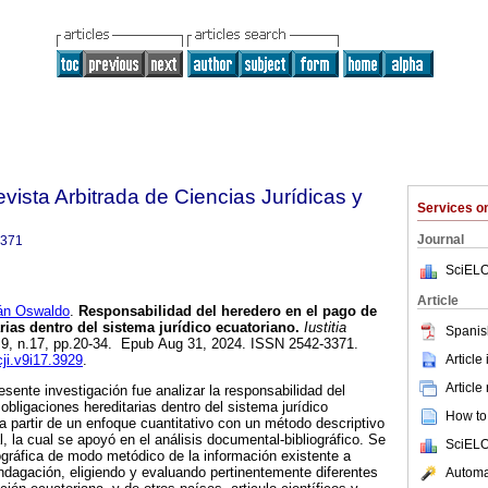
Revista Arbitrada de Ciencias Jurídicas y
Services 
Journal
3371
SciELO
Article
n Oswaldo
.
Responsabilidad del heredero en el pago de
rias dentro del sistema jurídico ecuatoriano.
Iustitia
Spanis
l.9, n.17, pp.20-34. Epub Aug 31, 2024. ISSN 2542-3371.
Article
cji.v9i17.3929
.
Article
resente investigación fue analizar la responsabilidad del
obligaciones hereditarias dentro del sistema jurídico
How to 
 a partir de un enfoque cuantitativo con un método descriptivo
, la cual se apoyó en el análisis documental-bibliográfico. Se
SciELO
ográfica de modo metódico de la información existente a
ndagación, eligiendo y evaluando pertinentemente diferentes
Automat