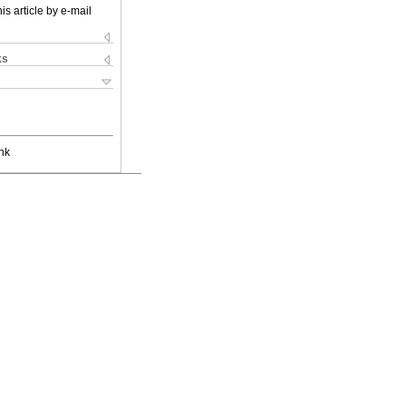
is article by e-mail
ks
nk