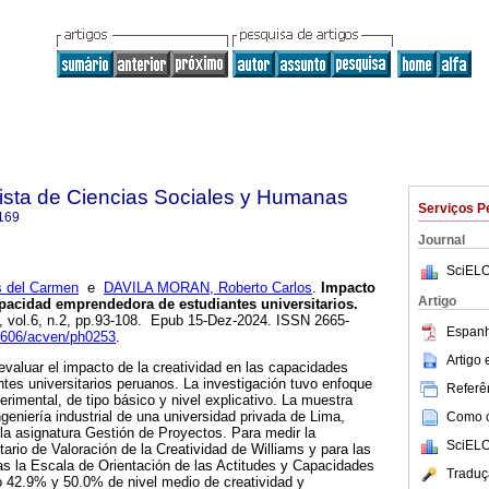
sta de Ciencias Sociales y Humanas
Serviços P
169
Journal
SciELO
 del Carmen
e
DAVILA MORAN, Roberto Carlos
.
Impacto
Artigo
capacidad emprendedora de estudiantes universitarios.
4, vol.6, n.2, pp.93-108. Epub 15-Dez-2024. ISSN 2665-
Espanh
47606/acven/ph0253
.
Artigo
 evaluar el impacto de la creatividad en las capacidades
es universitarios peruanos. La investigación tuvo enfoque
Referên
erimental, de tipo básico y nivel explicativo. La muestra
geniería industrial de una universidad privada de Lima,
Como ci
 la asignatura Gestión de Proyectos. Para medir la
SciELO
tario de Valoración de la Creatividad de Williams y para las
 la Escala de Orientación de las Actitudes y Capacidades
Traduç
42.9% y 50.0% de nivel medio de creatividad y