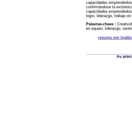
capacidades emprendedoras
confirmándose la existencia
capacidades emprendedoras
logro, liderazgo, trabajo e
Palavras-chave :
Creativi
en equipo; liderazgo; senti
·
resumo em Inglês
Av. princ