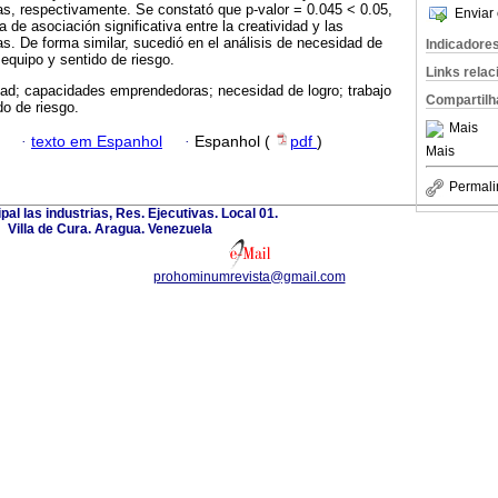
, respectivamente. Se constató que p-valor = 0.045 < 0.05,
Enviar 
 de asociación significativa entre la creatividad y las
. De forma similar, sucedió en el análisis de necesidad de
Indicadore
n equipo y sentido de riesgo.
Links rela
dad; capacidades emprendedoras; necesidad de logro; trabajo
Compartilh
do de riesgo.
Mais
·
texto em Espanhol
·
Espanhol (
pdf
)
Mais
Permali
ipal las industrias, Res. Ejecutivas. Local 01.
Villa de Cura. Aragua. Venezuela
prohominumrevista@gmail.com