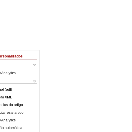
ersonalizados
 Analytics
ol (pdf)
 em XML
cias do artigo
tar este artigo
 Analytics
ão automática