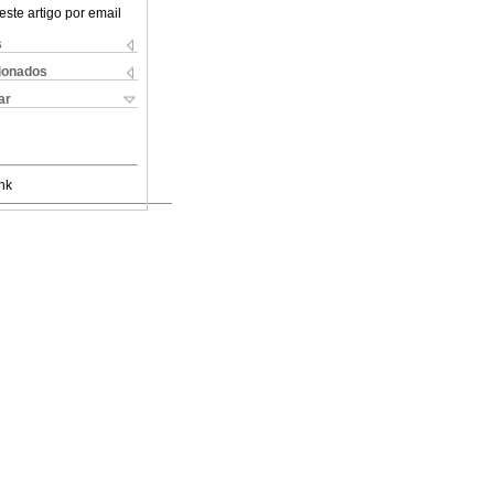
este artigo por email
s
cionados
ar
nk