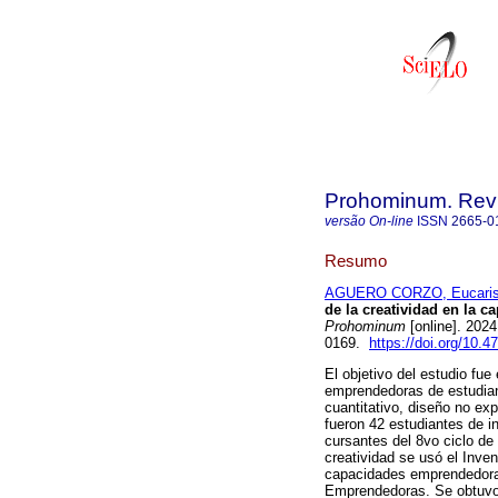
Prohominum. Revi
versão On-line
ISSN
2665-0
Resumo
AGUERO CORZO, Eucaris
de la creatividad en la 
Prohominum
[online]. 202
0169.
https://doi.org/10.
El objetivo del estudio fue
emprendedoras de estudiant
cuantitativo, diseño no exp
fueron 42 estudiantes de in
cursantes del 8vo ciclo de
creatividad se usó el Inven
capacidades emprendedoras
Emprendedoras. Se obtuvo 