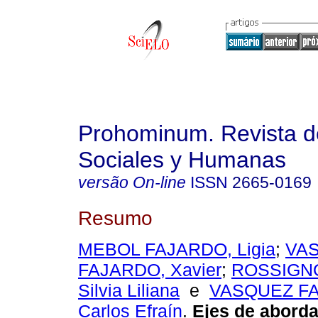
Prohominum. Revista d
Sociales y Humanas
versão On-line
ISSN
2665-0169
Resumo
MEBOL FAJARDO, Ligia
;
VA
FAJARDO, Xavier
;
ROSSIGNO
Silvia Liliana
e
VASQUEZ F
Carlos Efraín
.
Ejes de aborda