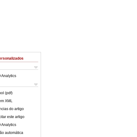
ersonalizados
 Analytics
ol (pdf)
 em XML
cias do artigo
tar este artigo
 Analytics
ão automática