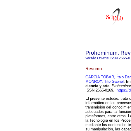
Prohominum. Revi
versão On-line
ISSN
2665-0
Resumo
GARCIA TOBAR, Ítalo Dan
MONROY, Tito Gabriel
.
Imp
ciencia y arte.
Prohominu
ISSN 2665-0169.
https://
El presente estudio, trata 
informática en los procesos
transmisión del conocimien
adecuados para tal función,
plataformas, entre otros. L
la Tecnología en los Proce
mediante los contenidos te
su manipulación, las capac