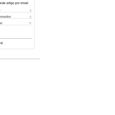
este artigo por email
s
cionados
ar
nk