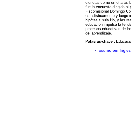
ciencias como en el arte. 
fue la encuesta dirigida a
Fiscomisional Domingo Com
estadísticamente y luego in
hipótesis nula Ho, y las re
educación impulsa la tende
procesos educativos de las
del aprendizaje.
Palavras-chave :
Educació
·
resumo em Inglês