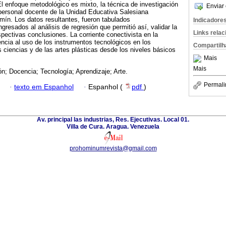
El enfoque metodológico es mixto, la técnica de investigación
Enviar 
l personal docente de la Unidad Educativa Salesiana
ín. Los datos resultantes, fueron tabulados
Indicadore
gresados al análisis de regresión que permitió así, validar la
Links rela
spectivas conclusiones. La corriente conectivista en la
ncia al uso de los instrumentos tecnológicos en los
Compartilh
 ciencias y de las artes plásticas desde los niveles básicos
Mais
Mais
n; Docencia; Tecnología; Aprendizaje; Arte.
Permali
·
texto em Espanhol
·
Espanhol (
pdf
)
Av. principal las industrias, Res. Ejecutivas. Local 01.
Villa de Cura. Aragua. Venezuela
prohominumrevista@gmail.com