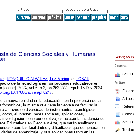
sta de Ciencias Sociales y Humanas
Serviços P
169
Journal
SciELO
iel
;
RONQUILLO ALVAREZ, Luz Marina
e
TOBAR
Artigo
acto de la tecnología en los procesos educativos en
m
[online]. 2024, vol.6, n.2, pp.262-277. Epub 15-Dez-2024.
Espanh
doi.org/10.47606/acven/ph0247
.
Artigo
de la nueva realidad en la educación con la presencia de la
 formativos, la misma que tiene la ventaja de facilitar la
Referên
to a través de diversidad de instrumentos tecnológicos
 como, el internet, redes sociales, aplicaciones,
Como ci
a investigación tiene por objetivo, establecer la incidencia de
SciELO
sos Educativos en Ciencia y Arte, que serán analizados
óricos sobre las facilidades y dificultades que se generan en
Traduç
idades de aprendizaje, y sus aplicaciones tanto en las