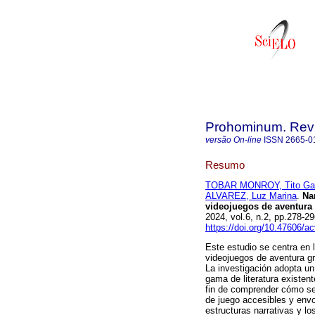
Prohominum. Revi
versão On-line
ISSN
2665-0
Resumo
TOBAR MONROY, Tito Gab
ALVAREZ, Luz Marina
.
Nar
videojuegos de aventura 
2024, vol.6, n.2, pp.278-
https://doi.org/10.47606/a
Este estudio se centra en 
videojuegos de aventura g
La investigación adopta un
gama de literatura existen
fin de comprender cómo se
de juego accesibles y env
estructuras narrativas y l