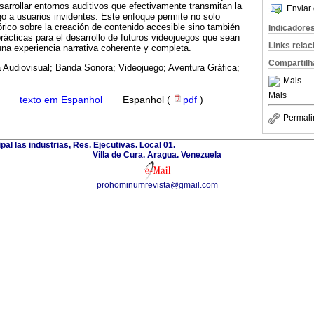
sarrollar entornos auditivos que efectivamente transmitan la
Enviar 
ego a usuarios invidentes. Este enfoque permite no solo
órico sobre la creación de contenido accesible sino también
Indicadore
ácticas para el desarrollo de futuros videojuegos que sean
Links rela
una experiencia narrativa coherente y completa.
Compartilh
a Audiovisual; Banda Sonora; Videojuego; Aventura Gráfica;
Mais
Mais
·
texto em Espanhol
·
Espanhol (
pdf
)
Permali
ipal las industrias, Res. Ejecutivas. Local 01.
Villa de Cura. Aragua. Venezuela
prohominumrevista@gmail.com