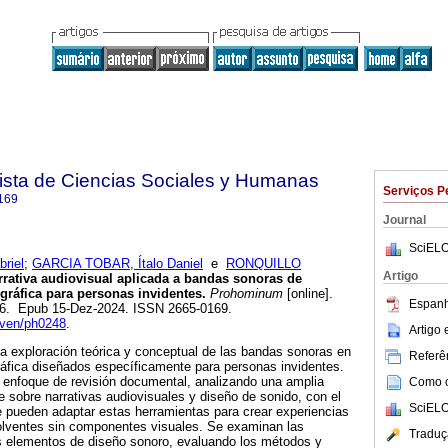
sta de Ciencias Sociales y Humanas
Serviços P
169
Journal
SciELO
riel
;
GARCIA TOBAR, Ítalo Daniel
e
RONQUILLO
Artigo
rativa audiovisual aplicada a bandas sonoras de
gráfica para personas invidentes.
Prohominum
[online].
Espanh
296. Epub 15-Dez-2024. ISSN 2665-0169.
cven/ph0248
.
Artigo
la exploración teórica y conceptual de las bandas sonoras en
Referên
ráfica diseñados específicamente para personas invidentes.
 enfoque de revisión documental, analizando una amplia
Como ci
te sobre narrativas audiovisuales y diseño de sonido, con el
SciELO
 pueden adaptar estas herramientas para crear experiencias
olventes sin componentes visuales. Se examinan las
Traduç
os elementos de diseño sonoro, evaluando los métodos y