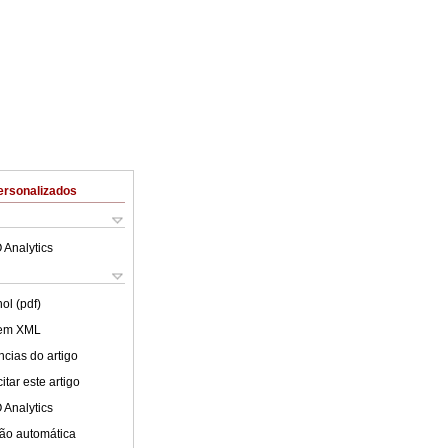
ersonalizados
 Analytics
ol (pdf)
 em XML
cias do artigo
tar este artigo
 Analytics
ão automática