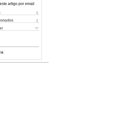
este artigo por email
s
cionados
ar
nk