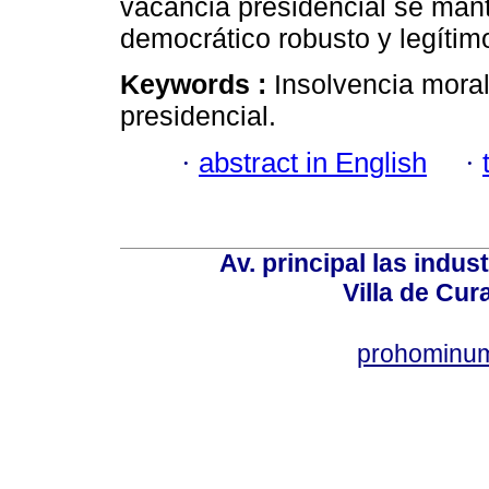
vacancia presidencial se ma
democrático robusto y legítim
Keywords :
Insolvencia mora
presidencial.
·
abstract in English
·
Av. principal las indus
Villa de Cur
prohominum