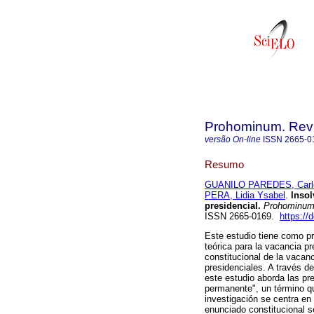
Prohominum. Revi
versão On-line
ISSN
2665-0
Resumo
GUANILO PAREDES, Carlo
PERA, Lidia Ysabel
.
Insol
presidencial.
Prohominu
ISSN 2665-0169.
https://
Este estudio tiene como pr
teórica para la vacancia pr
constitucional de la vacan
presidenciales. A través de
este estudio aborda las pr
permanente", un término qu
investigación se centra en 
enunciado constitucional s