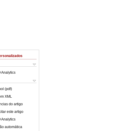
ersonalizados
 Analytics
ol (pdf)
 em XML
cias do artigo
tar este artigo
 Analytics
ão automática