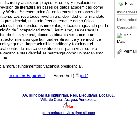
dentificaron y analizaron proyectos de ley y resoluciones
Enviar 
a revisión de literatura en bases de datos académicas como
 y Web of Science, además de la consulta de obras de
Indicadore
materia. Los resultados revelan una debilidad en el mandato
Links rela
cia presidencial, utilizada frecuentemente como única
esidencial ante conductas inmorales, situación agravada por la
Compartilh
finición de "incapacidad moral". Asimismo, se destaca la
ptos de ética y moral, donde la ética es vista como un
Mais
tracto, mientras que la moral es dinámica y se modifica
Mais
ncluye que es imprescindible clarificar y fortalecer el
ral dentro del marco constitucional, para evitar su uso
Permali
ue la vacancia presidencial se mantenga como un mecanismo
timo.
cia moral; fundamentos; vacancia presidencial.
·
texto em Espanhol
·
Espanhol (
pdf
)
Av. principal las industrias, Res. Ejecutivas. Local 01.
Villa de Cura. Aragua. Venezuela
prohominumrevista@gmail.com