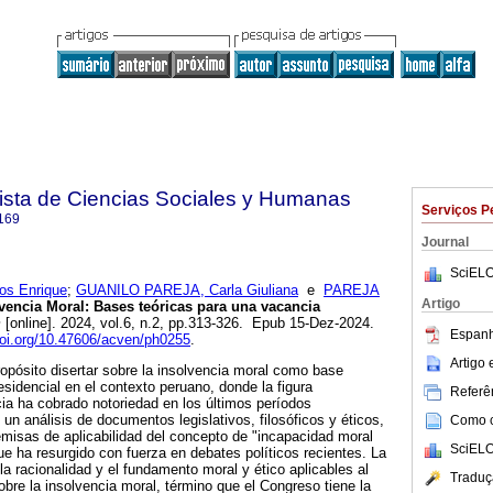
sta de Ciencias Sociales y Humanas
Serviços P
169
Journal
SciELO
s Enrique
;
GUANILO PAREJA, Carla Giuliana
e
PAREJA
Artigo
vencia Moral: Bases teóricas para una vacancia
m
[online]. 2024, vol.6, n.2, pp.313-326. Epub 15-Dez-2024.
Espanh
doi.org/10.47606/acven/ph0255
.
Artigo
opósito disertar sobre la insolvencia moral como base
esidencial en el contexto peruano, donde la figura
Referên
cia ha cobrado notoriedad en los últimos períodos
 un análisis de documentos legislativos, filosóficos y éticos,
Como ci
emisas de aplicabilidad del concepto de "incapacidad moral
SciELO
e ha resurgido con fuerza en debates políticos recientes. La
la racionalidad y el fundamento moral y ético aplicables al
Traduç
obre la insolvencia moral, término que el Congreso tiene la