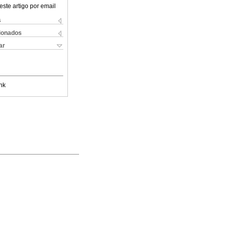
este artigo por email
s
cionados
ar
nk