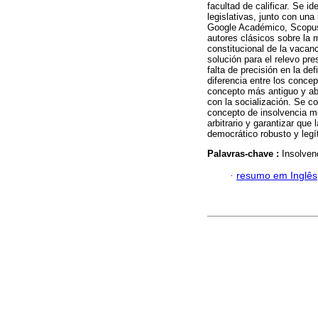
facultad de calificar. Se i
legislativas, junto con un
Google Académico, Scopus
autores clásicos sobre la 
constitucional de la vacan
solución para el relevo pr
falta de precisión en la de
diferencia entre los conce
concepto más antiguo y abs
con la socialización. Se co
concepto de insolvencia mo
arbitrario y garantizar q
democrático robusto y legí
Palavras-chave :
Insolven
·
resumo em Inglês