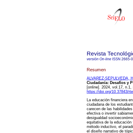
Revista Tecnológ
versión On-line
ISSN
2665-
Resumen
ALVAREZ-SEPULVEDA, Hu
Ciudadanía: Desafíos y P
[online]. 2024, vol.17, n
https://doi.org/10.37843/rt
La educación financiera e
ciudadana de los estudiant
carecen de las habilidades
efectiva o invertir sabiam
desigualdad socioeconómic
equitativa de la educación 
método inductivo, el paradi
el diseño narrativo de tópi