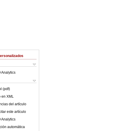
Personalizados
 Analytics
l (pdf)
lo en XML
cias del artículo
tar este artículo
 Analytics
ción automática