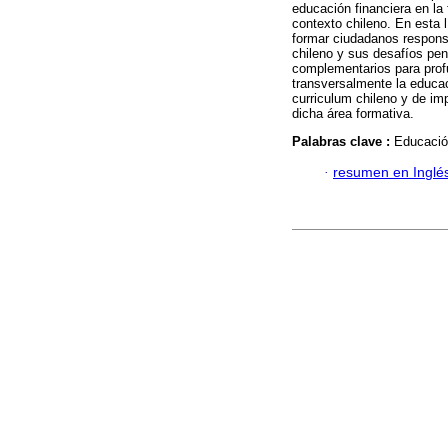
educación financiera en la
contexto chileno. En esta l
formar ciudadanos responsa
chileno y sus desafíos pen
complementarios para profu
transversalmente la educac
curriculum chileno y de im
dicha área formativa.
Palabras clave :
Educación
·
resumen en Inglé