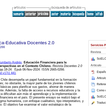
ica-Educativa Docentes 2.0
Servicios 
0266
Revista
SciELO
mberto Andrés
.
Educación Financiera para la
Articulo
erspectivas en el Contexto Chileno.
Revista Docentes 2.0
.1, pp.18-24. Epub 06-Nov-2024. ISSN 2665-0266.
Españo
ed.v17i1.441
.
Articu
n Chile desempeña un papel fundamental en la formación
es; no obstante, la mayor parte de los jóvenes chilenos
Referen
 básicas para planificar sus gastos, ahorrar de manera
ente. Además, la falta de acceso a recursos educativos y la
Como ci
a dificultan aún más el aprendizaje y la implementación
SciELO
financiera en el país. El presente ensayo se realizó bajo el
gma humanista, con enfoque cualitativo, tipo interpretativo, y
Traduc
co. El objetivo fue examinar el valor estratégico de la