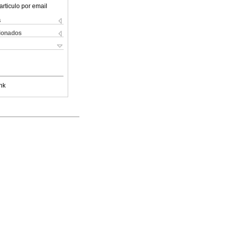
articulo por email
s
cionados
nk