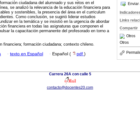
 formación ciudadana del alumnado y sus retos en el
Enviar 
ínea, se analizó la relevancia de la educación financiera para
bles y sostenibles, la presencia del área en el curriculum
Indicadore
dientes. Como conclusión, se sugirió liderar estudios
Links rela
ndizar en la temática y se insistió en la urgencia de abordar
ión financiera en todas las asignaturas que componen el
Compartir
pulsar la capacitación permanente del profesorado en torno a
Otros
Otros
 financiera; formación ciudadana; contexto chileno.
Permali
s
·
texto en Español
·
Español (
pdf
)
Carrera 26A con calle 5
contacto@docentes20.com