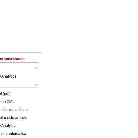
Personalizados
 Analytics
l (pdf)
lo en XML
cias del artículo
tar este artículo
 Analytics
ción automática