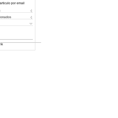
articulo por email
s
cionados
nk