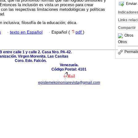
ista, que ha promovido normas que han logrado divisiones y
Enviar 
 Entonces la inclusión es vista un proceso para crear
 con las respectivas limitaciones metodológicas y políticas
Indicadore
ad.
Links rela
 inclusiva; filosofía de la educación; ética.
Compartir
s
·
texto en Español
·
Español (
pdf
)
Otros
Otros
Permali
B entre calle 1 y calle 2. Casa Nro. PA-42.
nización. Virgen Morenita. Las Casitas
Coro. Edo. Falcón.
Venezuela.
Código Postal: 4101
epistemekoinoniarevista@gmail.com