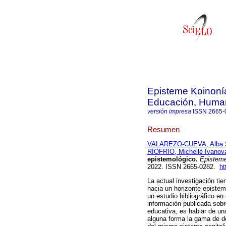
Episteme Koinonía
Educación, Humani
versión impresa
ISSN
2665-
Resumen
VALAREZO-CUEVA, Alba 
RIOFRIO, Michellé Ivanov
epistemológico.
Episteme
2022. ISSN 2665-0282.
ht
La actual investigación tie
hacia un horizonte epistem
un estudio bibliográfico en
información publicada sobre
educativa, es hablar de un
alguna forma la gama de d