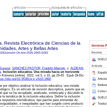
. Revista Electrónica de Ciencias de la
Servicios 
dades, Artes y Bellas Artes
Revista
0282
versión On-line
ISSN
2665-0282
SciELO
Articulo
Susana
;
SANCHEZ-PASTOR, Franklin Marcelo
y
ALDEAN-
a
.
Inclusión educativa. Una mirada hacia un horizonte
Españo
 Koinonía
[online]. 2022, vol.5, n.10, pp.29-43. Epub 29-Dic-
Articu
tps://doi.org/10.35381/e.k.v5i10.1860
.
Referen
ne por objetivo analizar la Inclusión educativa, una mirada
ológico. Es un artículo de revisión descriptiva, puesto que es
Como ci
 el que se ha recopilado, analizado, sintetizado y discutido la
 la temática de la inclusión educativa. Definir la inclusión
SciELO
a respuesta reivindicativa, tipo parche para enmendar de
esigualdades, e inequidades que han surgido como producto
Traduc