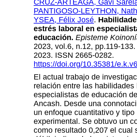
CRUZ-ARTEAGA, Gavi Sarel
PANTIGOSO-LEYTHON, Natha
YSEA, Félix José
.
Habilidade
estrés laboral en especialis
educación.
Episteme Koinoní
2023, vol.6, n.12, pp.119-13
2023. ISSN 2665-0282.
https://doi.org/10.35381/e.k.v
El actual trabajo de investigac
relación entre las habilidades
especialistas de educación d
Ancash. Desde una connotaci
un enfoque cuantitativo y tipo
experimental. Se obtuvo un c
como resultado 0,207 el cual 