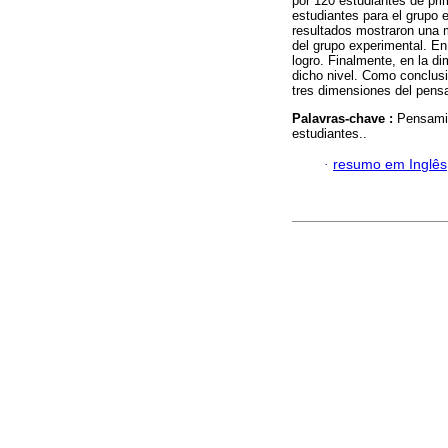
por 120 estudiantes de pri
estudiantes para el grupo 
resultados mostraron una m
del grupo experimental. En 
logro. Finalmente, en la d
dicho nivel. Como conclusi
tres dimensiones del pensa
Palavras-chave :
Pensamie
estudiantes..
·
resumo em Inglês