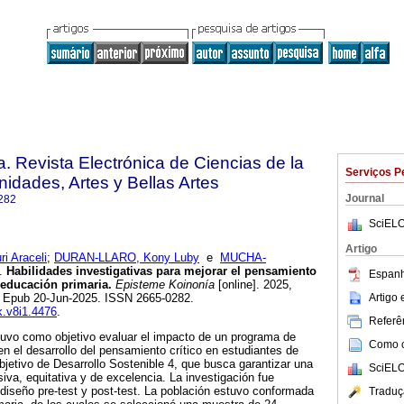
. Revista Electrónica de Ciencias de la
Serviços P
dades, Artes y Bellas Artes
Journal
282
SciELO
Artigo
 Araceli
;
DURAN-LLARO, Kony Luby
e
MUCHA-
.
Habilidades investigativas para mejorar el pensamiento
Espanh
 educación primaria.
Episteme Koinonía
[online]. 2025,
Artigo
7. Epub 20-Jun-2025. ISSN 2665-0282.
k.v8i1.4476
.
Referên
tuvo como objetivo evaluar el impacto de un programa de
Como ci
en el desarrollo del pensamiento crítico en estudiantes de
Objetivo de Desarrollo Sostenible 4, que busca garantizar una
SciELO
iva, equitativa y de excelencia. La investigación fue
diseño pre-test y post-test. La población estuvo conformada
Traduç