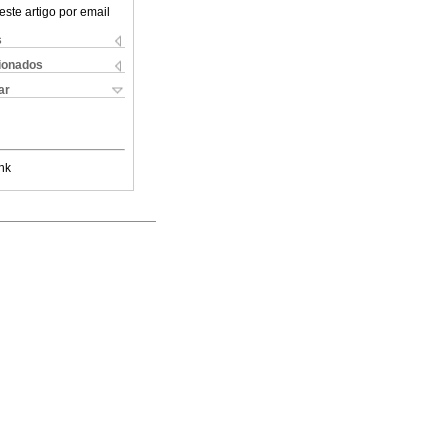
este artigo por email
s
cionados
ar
nk