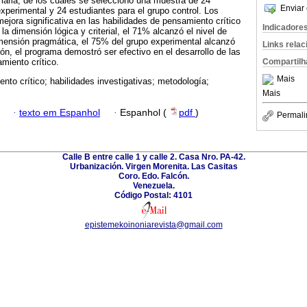
maria, de los cuales se seleccionó una muestra de 24
Enviar 
experimental y 24 estudiantes para el grupo control. Los
ejora significativa en las habilidades de pensamiento crítico
Indicadore
la dimensión lógica y criterial, el 71% alcanzó el nivel de
imensión pragmática, el 75% del grupo experimental alcanzó
Links rela
ón, el programa demostró ser efectivo en el desarrollo de las
Compartilh
miento crítico.
Mais
nto crítico; habilidades investigativas; metodología;
Mais
·
texto em Espanhol
·
Espanhol (
pdf
)
Permali
Calle B entre calle 1 y calle 2. Casa Nro. PA-42.
Urbanización. Virgen Morenita. Las Casitas
Coro. Edo. Falcón.
Venezuela.
Código Postal: 4101
epistemekoinoniarevista@gmail.com