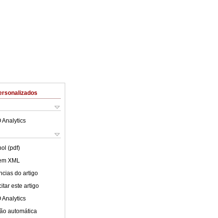
ersonalizados
 Analytics
ol (pdf)
 em XML
cias do artigo
tar este artigo
 Analytics
ão automática