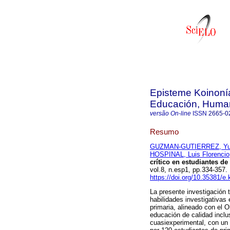
Episteme Koinonía
Educación, Humani
versão On-line
ISSN
2665-0
Resumo
GUZMAN-GUTIERREZ, Yuri
HOSPINAL, Luis Florencio
crítico en estudiantes de
vol.8, n.esp1, pp.334-35
https://doi.org/10.35381/e.
La presente investigación 
habilidades investigativas 
primaria, alineado con el 
educación de calidad inclus
cuasiexperimental, con un 