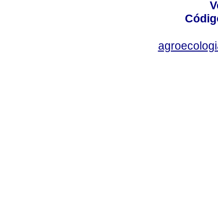
V
Códig
agroecolog