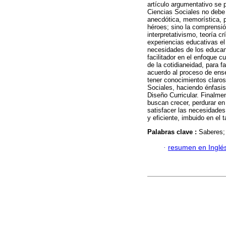
artículo argumentativo se 
Ciencias Sociales no debe 
anecdótica, memorística, p
héroes; sino la comprensió
interpretativismo, teoría c
experiencias educativas el
necesidades de los educand
facilitador en el enfoque c
de la cotidianeidad, para f
acuerdo al proceso de ense
tener conocimientos claros
Sociales, haciendo énfasis
Diseño Curricular. Finalme
buscan crecer, perdurar en
satisfacer las necesidades
y eficiente, imbuido en el
Palabras clave :
Saberes; 
·
resumen en Inglé