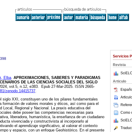
Servicios 
0398
Revista
SciELO
 Elba
.
APROXIMACIONES, SABERES Y PARADIGMAS
Articulo
CENARIOS DE LAS CIENCIAS SOCIALES DEL SIGLO
 2024, vol.5, n.12, e383. Epub 27-Mar-2025. ISSN 2665-
Españo
5281/zenodo.14415737
.
Articu
l siglo XXI, constituyen uno de los pilares fundamentales
la formación de valores morales y éticos, así como para el
Referen
ad Local, Regional y Nacional. La praxis educativa del
Sociales debe poseer las competencias necesarias para
Como ci
ativa, liberadora, humanística, la enseñanza de un ciudadano
SciELO
nducta vivenciada y constructivista al incorporarlo al
ivando el aprendizaje significativo, al valorar el contexto
Traduc
empo y espacio, con un enfoque Geohistórico. En el presente