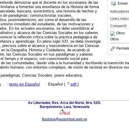
pretende demostrar que el docente en los escenarios de las
Enviar 
limitarse a fomentar una enseñanza de la Historia de forma
arcelada, bancaria, eurocéntrica, una historia de hechos y
Indicadore
n de paradigmas: constructivistas sociales,
Links rela
rítica, postmodernismo, así como el desarrollo de las
 entorno inmediato del estudiante, de las motivaciones y
Compartir
os. En los actuales escenarios, se debe sensibilizar al
ualitativo y alcance de las Ciencias Sociales en los saberes
Otros
avorecer la reflexión crítica sobre la práctica pedagógica de
Otros
ñanza y aprendizaje. En pleno siglo XXI, se debe investigar,
, precisos sobre el alcance y trascendencia en las Ciencias
Permali
 en la Geografía, Historia y Ciudadanía, de acuerdo al
nte, las Ciencias Sociales en sus paradigmas y saberes
 el tiempo y el espacio, con conocimiento social para
 de las comunidades, dando vida a la humanidad y facilitando la transición hac
 talento humano, con entornos complejos, de visión de racional en diversos es
paradigmas; Ciencias Sociales; praxis educativa.
s
·
texto en Español
·
Español (
pdf
)
Av Libertador, Res. Arca del Norte, Nro. 52D.
Barquisimeto. Lara. Venezuela
fbarbara@aulavirtual.web.ve