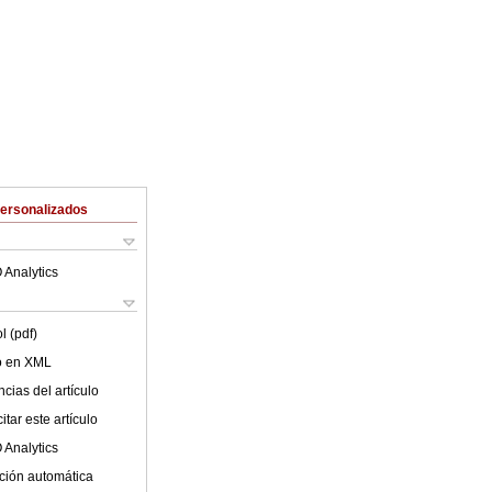
Personalizados
 Analytics
l (pdf)
lo en XML
cias del artículo
tar este artículo
 Analytics
ción automática