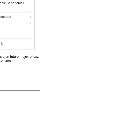
articulo por email
s
cionados
nk
ia un futuro mejor, eficaz
cenarios.